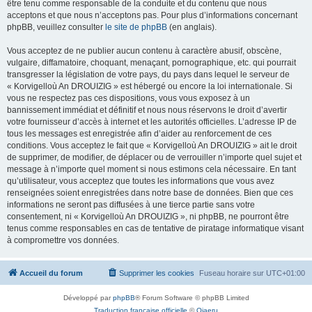
être tenu comme responsable de la conduite et du contenu que nous
acceptons et que nous n’acceptons pas. Pour plus d’informations concernant
phpBB, veuillez consulter
le site de phpBB
(en anglais).
Vous acceptez de ne publier aucun contenu à caractère abusif, obscène,
vulgaire, diffamatoire, choquant, menaçant, pornographique, etc. qui pourrait
transgresser la législation de votre pays, du pays dans lequel le serveur de
« Korvigelloù An DROUIZIG » est hébergé ou encore la loi internationale. Si
vous ne respectez pas ces dispositions, vous vous exposez à un
bannissement immédiat et définitif et nous nous réservons le droit d’avertir
votre fournisseur d’accès à internet et les autorités officielles. L’adresse IP de
tous les messages est enregistrée afin d’aider au renforcement de ces
conditions. Vous acceptez le fait que « Korvigelloù An DROUIZIG » ait le droit
de supprimer, de modifier, de déplacer ou de verrouiller n’importe quel sujet et
message à n’importe quel moment si nous estimons cela nécessaire. En tant
qu’utilisateur, vous acceptez que toutes les informations que vous avez
renseignées soient enregistrées dans notre base de données. Bien que ces
informations ne seront pas diffusées à une tierce partie sans votre
consentement, ni « Korvigelloù An DROUIZIG », ni phpBB, ne pourront être
tenus comme responsables en cas de tentative de piratage informatique visant
à compromettre vos données.
Accueil du forum
Supprimer les cookies
Fuseau horaire sur
UTC+01:00
Développé par
phpBB
® Forum Software © phpBB Limited
Traduction française officielle
©
Qiaeru