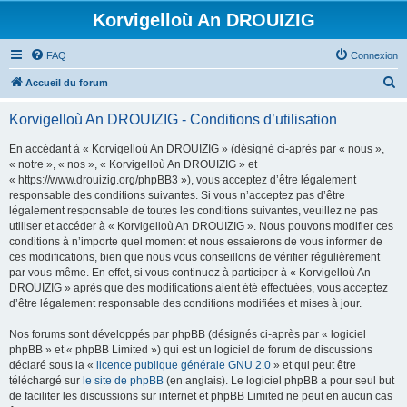
Korvigelloù An DROUIZIG
FAQ
Connexion
R
Accueil du forum
e
Korvigelloù An DROUIZIG - Conditions d’utilisation
c
h
En accédant à « Korvigelloù An DROUIZIG » (désigné ci-après par « nous »,
« notre », « nos », « Korvigelloù An DROUIZIG » et
e
« https://www.drouizig.org/phpBB3 »), vous acceptez d’être légalement
r
responsable des conditions suivantes. Si vous n’acceptez pas d’être
légalement responsable de toutes les conditions suivantes, veuillez ne pas
c
utiliser et accéder à « Korvigelloù An DROUIZIG ». Nous pouvons modifier ces
h
conditions à n’importe quel moment et nous essaierons de vous informer de
ces modifications, bien que nous vous conseillons de vérifier régulièrement
e
par vous-même. En effet, si vous continuez à participer à « Korvigelloù An
r
DROUIZIG » après que des modifications aient été effectuées, vous acceptez
d’être légalement responsable des conditions modifiées et mises à jour.
Nos forums sont développés par phpBB (désignés ci-après par « logiciel
phpBB » et « phpBB Limited ») qui est un logiciel de forum de discussions
déclaré sous la «
licence publique générale GNU 2.0
» et qui peut être
téléchargé sur
le site de phpBB
(en anglais). Le logiciel phpBB a pour seul but
de faciliter les discussions sur internet et phpBB Limited ne peut en aucun cas