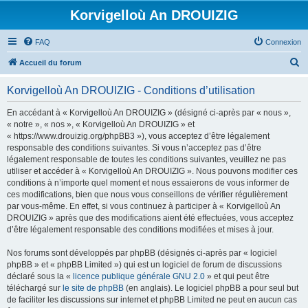
Korvigelloù An DROUIZIG
FAQ
Connexion
R
Accueil du forum
e
Korvigelloù An DROUIZIG - Conditions d’utilisation
c
h
En accédant à « Korvigelloù An DROUIZIG » (désigné ci-après par « nous »,
« notre », « nos », « Korvigelloù An DROUIZIG » et
e
« https://www.drouizig.org/phpBB3 »), vous acceptez d’être légalement
r
responsable des conditions suivantes. Si vous n’acceptez pas d’être
légalement responsable de toutes les conditions suivantes, veuillez ne pas
c
utiliser et accéder à « Korvigelloù An DROUIZIG ». Nous pouvons modifier ces
h
conditions à n’importe quel moment et nous essaierons de vous informer de
ces modifications, bien que nous vous conseillons de vérifier régulièrement
e
par vous-même. En effet, si vous continuez à participer à « Korvigelloù An
r
DROUIZIG » après que des modifications aient été effectuées, vous acceptez
d’être légalement responsable des conditions modifiées et mises à jour.
Nos forums sont développés par phpBB (désignés ci-après par « logiciel
phpBB » et « phpBB Limited ») qui est un logiciel de forum de discussions
déclaré sous la «
licence publique générale GNU 2.0
» et qui peut être
téléchargé sur
le site de phpBB
(en anglais). Le logiciel phpBB a pour seul but
de faciliter les discussions sur internet et phpBB Limited ne peut en aucun cas