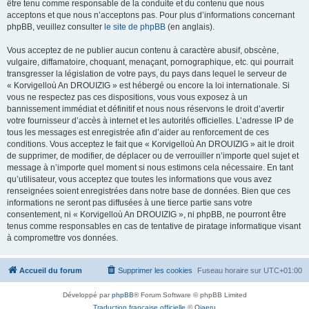
être tenu comme responsable de la conduite et du contenu que nous
acceptons et que nous n’acceptons pas. Pour plus d’informations concernant
phpBB, veuillez consulter
le site de phpBB
(en anglais).
Vous acceptez de ne publier aucun contenu à caractère abusif, obscène,
vulgaire, diffamatoire, choquant, menaçant, pornographique, etc. qui pourrait
transgresser la législation de votre pays, du pays dans lequel le serveur de
« Korvigelloù An DROUIZIG » est hébergé ou encore la loi internationale. Si
vous ne respectez pas ces dispositions, vous vous exposez à un
bannissement immédiat et définitif et nous nous réservons le droit d’avertir
votre fournisseur d’accès à internet et les autorités officielles. L’adresse IP de
tous les messages est enregistrée afin d’aider au renforcement de ces
conditions. Vous acceptez le fait que « Korvigelloù An DROUIZIG » ait le droit
de supprimer, de modifier, de déplacer ou de verrouiller n’importe quel sujet et
message à n’importe quel moment si nous estimons cela nécessaire. En tant
qu’utilisateur, vous acceptez que toutes les informations que vous avez
renseignées soient enregistrées dans notre base de données. Bien que ces
informations ne seront pas diffusées à une tierce partie sans votre
consentement, ni « Korvigelloù An DROUIZIG », ni phpBB, ne pourront être
tenus comme responsables en cas de tentative de piratage informatique visant
à compromettre vos données.
Accueil du forum
Supprimer les cookies
Fuseau horaire sur
UTC+01:00
Développé par
phpBB
® Forum Software © phpBB Limited
Traduction française officielle
©
Qiaeru