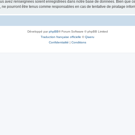
vous avez renseignées soient enregistrées dans notre base de données. Bien que ces
, ne pourront être tenus comme responsables en cas de tentative de piratage info
Développé par
phpBB
® Forum Software © phpBB Limited
Traduction française officielle
©
Qiaeru
Confidentialité
|
Conditions