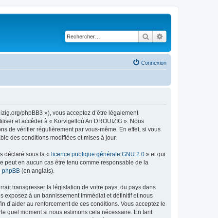
Rechercher
Recherche avancé
Connexion
uizig.org/phpBB3 »), vous acceptez d’être légalement
tiliser et accéder à « Korvigelloù An DROUIZIG ». Nous
s de vérifier régulièrement par vous-même. En effet, si vous
le des conditions modifiées et mises à jour.
ns déclaré sous la «
licence publique générale GNU 2.0
» et qui
ed ne peut en aucun cas être tenu comme responsable de la
de phpBB
(en anglais).
ait transgresser la législation de votre pays, du pays dans
us exposez à un bannissement immédiat et définitif et nous
 afin d’aider au renforcement de ces conditions. Vous acceptez le
orte quel moment si nous estimons cela nécessaire. En tant