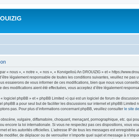
ROUIZIG
ion
ar « nous », « notre », « nos », « Korvigelloù An DROUIZIG » et « https://www.dro
’être légalement responsable de toutes les conditions suivantes, veuillez ne pas u
us essaierons de vous informer de ces modifications, bien que nous vous conseillon
 des modifications aient été effectuées, vous acceptez d’être légalement responsab
 logiciel phpBB » et « phpBB Limited ») qui est un logiciel de forum de discussio
iel phpBB a pour seul but de faciliter les discussions sur internet et phpBB Limit
ptons pas. Pour plus d’informations concernant phpBB, veuillez consulter
le site 
obscène, vulgaire, diffamatoire, choquant, menaçant, pornographique, etc. qui pourr
u encore la loi internationale. Si vous ne respectez pas ces dispositions, vous vo
ernet et les autorités officielles. L’adresse IP de tous les messages est enregistrée
 de modifier, de déplacer ou de verrouiller n’importe quel sujet et message à n’imp