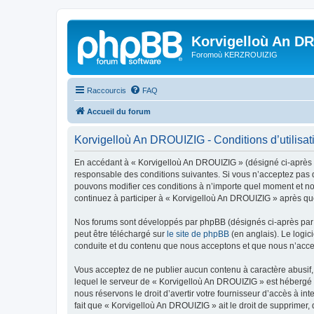
Korvigelloù An D
Foromoù KERZROUIZIG
Raccourcis
FAQ
Accueil du forum
Korvigelloù An DROUIZIG - Conditions d’utilisat
En accédant à « Korvigelloù An DROUIZIG » (désigné ci-après p
responsable des conditions suivantes. Si vous n’acceptez pas d
pouvons modifier ces conditions à n’importe quel moment et no
continuez à participer à « Korvigelloù An DROUIZIG » après que
Nos forums sont développés par phpBB (désignés ci-après par «
peut être téléchargé sur
le site de phpBB
(en anglais). Le logic
conduite et du contenu que nous acceptons et que nous n’acce
Vous acceptez de ne publier aucun contenu à caractère abusif, 
lequel le serveur de « Korvigelloù An DROUIZIG » est hébergé o
nous réservons le droit d’avertir votre fournisseur d’accès à int
fait que « Korvigelloù An DROUIZIG » ait le droit de supprimer,