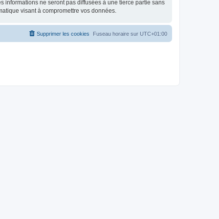
 informations ne seront pas diffusées à une tierce partie sans
rmatique visant à compromettre vos données.
Supprimer les cookies
Fuseau horaire sur
UTC+01:00