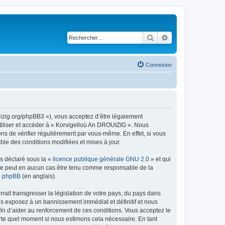
Rechercher
Recherche avancé
Connexion
uizig.org/phpBB3 »), vous acceptez d’être légalement
tiliser et accéder à « Korvigelloù An DROUIZIG ». Nous
s de vérifier régulièrement par vous-même. En effet, si vous
le des conditions modifiées et mises à jour.
ns déclaré sous la «
licence publique générale GNU 2.0
» et qui
ed ne peut en aucun cas être tenu comme responsable de la
de phpBB
(en anglais).
ait transgresser la législation de votre pays, du pays dans
us exposez à un bannissement immédiat et définitif et nous
 afin d’aider au renforcement de ces conditions. Vous acceptez le
orte quel moment si nous estimons cela nécessaire. En tant