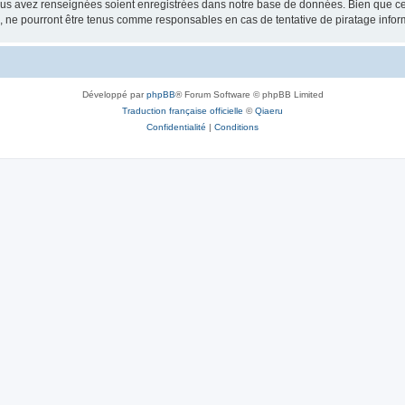
vous avez renseignées soient enregistrées dans notre base de données. Bien que ces
, ne pourront être tenus comme responsables en cas de tentative de piratage info
Développé par
phpBB
® Forum Software © phpBB Limited
Traduction française officielle
©
Qiaeru
Confidentialité
|
Conditions