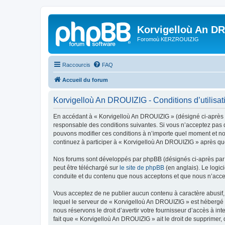
Korvigelloù An D
Foromoù KERZROUIZIG
Raccourcis
FAQ
Accueil du forum
Korvigelloù An DROUIZIG - Conditions d’utilisat
En accédant à « Korvigelloù An DROUIZIG » (désigné ci-après p
responsable des conditions suivantes. Si vous n’acceptez pas d
pouvons modifier ces conditions à n’importe quel moment et no
continuez à participer à « Korvigelloù An DROUIZIG » après que
Nos forums sont développés par phpBB (désignés ci-après par «
peut être téléchargé sur
le site de phpBB
(en anglais). Le logic
conduite et du contenu que nous acceptons et que nous n’acce
Vous acceptez de ne publier aucun contenu à caractère abusif, 
lequel le serveur de « Korvigelloù An DROUIZIG » est hébergé o
nous réservons le droit d’avertir votre fournisseur d’accès à int
fait que « Korvigelloù An DROUIZIG » ait le droit de supprimer,