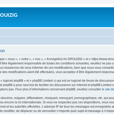
ROUIZIG
ion
ar « nous », « notre », « nos », « Korvigelloù An DROUIZIG » et « https://www.dro
’être légalement responsable de toutes les conditions suivantes, veuillez ne pas u
us essaierons de vous informer de ces modifications, bien que nous vous conseillon
 des modifications aient été effectuées, vous acceptez d’être légalement responsab
 logiciel phpBB » et « phpBB Limited ») qui est un logiciel de forum de discussio
iel phpBB a pour seul but de faciliter les discussions sur internet et phpBB Limit
ptons pas. Pour plus d’informations concernant phpBB, veuillez consulter
le site 
obscène, vulgaire, diffamatoire, choquant, menaçant, pornographique, etc. qui pourr
u encore la loi internationale. Si vous ne respectez pas ces dispositions, vous vo
ernet et les autorités officielles. L’adresse IP de tous les messages est enregistrée
 de modifier, de déplacer ou de verrouiller n’importe quel sujet et message à n’imp