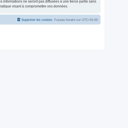
 informations ne seront pas diffusées à une tierce partie sans
rmatique visant à compromettre vos données.
Supprimer les cookies
Fuseau horaire sur
UTC+01:00