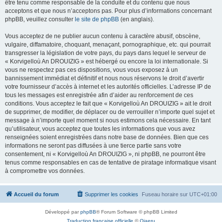
être tenu comme responsable de la conduite et du contenu que nous
acceptons et que nous n’acceptons pas. Pour plus d’informations concernant
phpBB, veuillez consulter
le site de phpBB
(en anglais).
Vous acceptez de ne publier aucun contenu à caractère abusif, obscène,
vulgaire, diffamatoire, choquant, menaçant, pornographique, etc. qui pourrait
transgresser la législation de votre pays, du pays dans lequel le serveur de
« Korvigelloù An DROUIZIG » est hébergé ou encore la loi internationale. Si
vous ne respectez pas ces dispositions, vous vous exposez à un
bannissement immédiat et définitif et nous nous réservons le droit d’avertir
votre fournisseur d’accès à internet et les autorités officielles. L’adresse IP de
tous les messages est enregistrée afin d’aider au renforcement de ces
conditions. Vous acceptez le fait que « Korvigelloù An DROUIZIG » ait le droit
de supprimer, de modifier, de déplacer ou de verrouiller n’importe quel sujet et
message à n’importe quel moment si nous estimons cela nécessaire. En tant
qu’utilisateur, vous acceptez que toutes les informations que vous avez
renseignées soient enregistrées dans notre base de données. Bien que ces
informations ne seront pas diffusées à une tierce partie sans votre
consentement, ni « Korvigelloù An DROUIZIG », ni phpBB, ne pourront être
tenus comme responsables en cas de tentative de piratage informatique visant
à compromettre vos données.
Accueil du forum
Supprimer les cookies
Fuseau horaire sur
UTC+01:00
Développé par
phpBB
® Forum Software © phpBB Limited
Traduction française officielle
©
Qiaeru