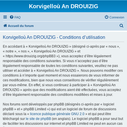
Korvigelloù An DROUIZIG
FAQ
Connexion
R
Accueil du forum
e
Korvigelloù An DROUIZIG - Conditions d’utilisation
c
h
En accédant à « Korvigelloù An DROUIZIG » (désigné ci-après par « nous »,
« notre », « nos », « Korvigelloù An DROUIZIG » et
e
« https://www.drouizig.org/phpBB3 »), vous acceptez d’être légalement
r
responsable des conditions suivantes. Si vous n’acceptez pas d’être
légalement responsable de toutes les conditions suivantes, veuillez ne pas
c
utiliser et accéder à « Korvigelloù An DROUIZIG ». Nous pouvons modifier ces
h
conditions à n’importe quel moment et nous essaierons de vous informer de
ces modifications, bien que nous vous conseillons de vérifier régulièrement
e
par vous-même. En effet, si vous continuez à participer à « Korvigelloù An
r
DROUIZIG » après que des modifications aient été effectuées, vous acceptez
d’être légalement responsable des conditions modifiées et mises à jour.
Nos forums sont développés par phpBB (désignés ci-après par « logiciel
phpBB » et « phpBB Limited ») qui est un logiciel de forum de discussions
déclaré sous la «
licence publique générale GNU 2.0
» et qui peut être
téléchargé sur
le site de phpBB
(en anglais). Le logiciel phpBB a pour seul but
de faciliter les discussions sur internet et phpBB Limited ne peut en aucun cas