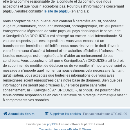
être tenu comme responsable de la conduite et du contenu que nous
acceptons et que nous n’acceptons pas. Pour plus d’informations concernant
phpBB, veuillez consulter
le site de phpBB
(en anglais).
Vous acceptez de ne publier aucun contenu à caractère abusif, obscène,
vulgaire, diffamatoire, choquant, menaçant, pornographique, etc. qui pourrait
transgresser la législation de votre pays, du pays dans lequel le serveur de
« Korvigelloù An DROUIZIG » est hébergé ou encore la loi internationale. Si
vous ne respectez pas ces dispositions, vous vous exposez à un
bannissement immédiat et définitif et nous nous réservons le droit d’avertir
votre fournisseur d’accès à internet et les autorités officielles. L’adresse IP de
tous les messages est enregistrée afin d’aider au renforcement de ces
conditions. Vous acceptez le fait que « Korvigelloù An DROUIZIG » ait le droit
de supprimer, de modifier, de déplacer ou de verrouiller n’importe quel sujet et
message à n’importe quel moment si nous estimons cela nécessaire. En tant
qu’utilisateur, vous acceptez que toutes les informations que vous avez
renseignées soient enregistrées dans notre base de données. Bien que ces
informations ne seront pas diffusées à une tierce partie sans votre
consentement, ni « Korvigelloù An DROUIZIG », ni phpBB, ne pourront être
tenus comme responsables en cas de tentative de piratage informatique visant
à compromettre vos données.
Accueil du forum
Supprimer les cookies
Fuseau horaire sur
UTC+01:00
Développé par
phpBB
® Forum Software © phpBB Limited
Traduction française officielle
©
Qiaeru