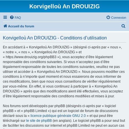
Korvigelloù An DROUIZIG
FAQ
Connexion
R
Accueil du forum
e
Korvigelloù An DROUIZIG - Conditions d’utilisation
c
h
En accédant à « Korvigelloù An DROUIZIG » (désigné ci-après par « nous »,
« notre », « nos », « Korvigelloù An DROUIZIG » et
e
« https://www.drouizig.org/phpBB3 »), vous acceptez d’être légalement
r
responsable des conditions suivantes. Si vous n’acceptez pas d’être
légalement responsable de toutes les conditions suivantes, veuillez ne pas
c
utiliser et accéder à « Korvigelloù An DROUIZIG ». Nous pouvons modifier ces
h
conditions à n’importe quel moment et nous essaierons de vous informer de
ces modifications, bien que nous vous conseillons de vérifier régulièrement
e
par vous-même. En effet, si vous continuez à participer à « Korvigelloù An
r
DROUIZIG » après que des modifications aient été effectuées, vous acceptez
d’être légalement responsable des conditions modifiées et mises à jour.
Nos forums sont développés par phpBB (désignés ci-après par « logiciel
phpBB » et « phpBB Limited ») qui est un logiciel de forum de discussions
déclaré sous la «
licence publique générale GNU 2.0
» et qui peut être
téléchargé sur
le site de phpBB
(en anglais). Le logiciel phpBB a pour seul but
de faciliter les discussions sur internet et phpBB Limited ne peut en aucun cas