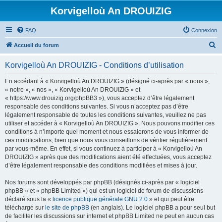
Korvigelloù An DROUIZIG
FAQ
Connexion
R
Accueil du forum
e
Korvigelloù An DROUIZIG - Conditions d’utilisation
c
h
En accédant à « Korvigelloù An DROUIZIG » (désigné ci-après par « nous »,
« notre », « nos », « Korvigelloù An DROUIZIG » et
e
« https://www.drouizig.org/phpBB3 »), vous acceptez d’être légalement
r
responsable des conditions suivantes. Si vous n’acceptez pas d’être
légalement responsable de toutes les conditions suivantes, veuillez ne pas
c
utiliser et accéder à « Korvigelloù An DROUIZIG ». Nous pouvons modifier ces
h
conditions à n’importe quel moment et nous essaierons de vous informer de
ces modifications, bien que nous vous conseillons de vérifier régulièrement
e
par vous-même. En effet, si vous continuez à participer à « Korvigelloù An
r
DROUIZIG » après que des modifications aient été effectuées, vous acceptez
d’être légalement responsable des conditions modifiées et mises à jour.
Nos forums sont développés par phpBB (désignés ci-après par « logiciel
phpBB » et « phpBB Limited ») qui est un logiciel de forum de discussions
déclaré sous la «
licence publique générale GNU 2.0
» et qui peut être
téléchargé sur
le site de phpBB
(en anglais). Le logiciel phpBB a pour seul but
de faciliter les discussions sur internet et phpBB Limited ne peut en aucun cas