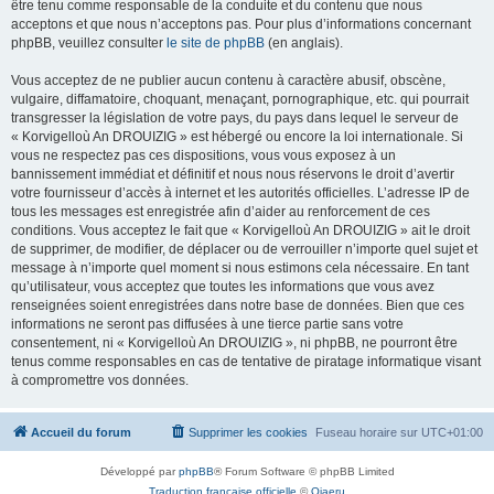
être tenu comme responsable de la conduite et du contenu que nous
acceptons et que nous n’acceptons pas. Pour plus d’informations concernant
phpBB, veuillez consulter
le site de phpBB
(en anglais).
Vous acceptez de ne publier aucun contenu à caractère abusif, obscène,
vulgaire, diffamatoire, choquant, menaçant, pornographique, etc. qui pourrait
transgresser la législation de votre pays, du pays dans lequel le serveur de
« Korvigelloù An DROUIZIG » est hébergé ou encore la loi internationale. Si
vous ne respectez pas ces dispositions, vous vous exposez à un
bannissement immédiat et définitif et nous nous réservons le droit d’avertir
votre fournisseur d’accès à internet et les autorités officielles. L’adresse IP de
tous les messages est enregistrée afin d’aider au renforcement de ces
conditions. Vous acceptez le fait que « Korvigelloù An DROUIZIG » ait le droit
de supprimer, de modifier, de déplacer ou de verrouiller n’importe quel sujet et
message à n’importe quel moment si nous estimons cela nécessaire. En tant
qu’utilisateur, vous acceptez que toutes les informations que vous avez
renseignées soient enregistrées dans notre base de données. Bien que ces
informations ne seront pas diffusées à une tierce partie sans votre
consentement, ni « Korvigelloù An DROUIZIG », ni phpBB, ne pourront être
tenus comme responsables en cas de tentative de piratage informatique visant
à compromettre vos données.
Accueil du forum
Supprimer les cookies
Fuseau horaire sur
UTC+01:00
Développé par
phpBB
® Forum Software © phpBB Limited
Traduction française officielle
©
Qiaeru