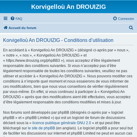
Korvigelloù An DROUIZIG
FAQ
Connexion
R
Accueil du forum
e
Korvigelloù An DROUIZIG - Conditions d’utilisation
c
h
En accédant à « Korvigelloù An DROUIZIG » (désigné ci-après par « nous »,
« notre », « nos », « Korvigelloù An DROUIZIG » et
e
« https://www.drouizig.org/phpBB3 »), vous acceptez d’être légalement
r
responsable des conditions suivantes. Si vous n’acceptez pas d’être
légalement responsable de toutes les conditions suivantes, veuillez ne pas
c
utiliser et accéder à « Korvigelloù An DROUIZIG ». Nous pouvons modifier ces
h
conditions à n’importe quel moment et nous essaierons de vous informer de
ces modifications, bien que nous vous conseillons de vérifier régulièrement
e
par vous-même. En effet, si vous continuez à participer à « Korvigelloù An
r
DROUIZIG » après que des modifications aient été effectuées, vous acceptez
d’être légalement responsable des conditions modifiées et mises à jour.
Nos forums sont développés par phpBB (désignés ci-après par « logiciel
phpBB » et « phpBB Limited ») qui est un logiciel de forum de discussions
déclaré sous la «
licence publique générale GNU 2.0
» et qui peut être
téléchargé sur
le site de phpBB
(en anglais). Le logiciel phpBB a pour seul but
de faciliter les discussions sur internet et phpBB Limited ne peut en aucun cas