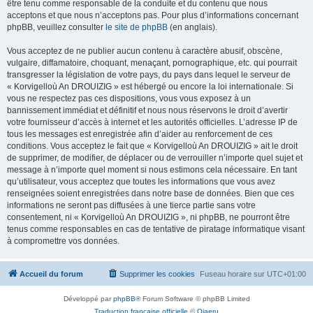
être tenu comme responsable de la conduite et du contenu que nous
acceptons et que nous n’acceptons pas. Pour plus d’informations concernant
phpBB, veuillez consulter
le site de phpBB
(en anglais).
Vous acceptez de ne publier aucun contenu à caractère abusif, obscène,
vulgaire, diffamatoire, choquant, menaçant, pornographique, etc. qui pourrait
transgresser la législation de votre pays, du pays dans lequel le serveur de
« Korvigelloù An DROUIZIG » est hébergé ou encore la loi internationale. Si
vous ne respectez pas ces dispositions, vous vous exposez à un
bannissement immédiat et définitif et nous nous réservons le droit d’avertir
votre fournisseur d’accès à internet et les autorités officielles. L’adresse IP de
tous les messages est enregistrée afin d’aider au renforcement de ces
conditions. Vous acceptez le fait que « Korvigelloù An DROUIZIG » ait le droit
de supprimer, de modifier, de déplacer ou de verrouiller n’importe quel sujet et
message à n’importe quel moment si nous estimons cela nécessaire. En tant
qu’utilisateur, vous acceptez que toutes les informations que vous avez
renseignées soient enregistrées dans notre base de données. Bien que ces
informations ne seront pas diffusées à une tierce partie sans votre
consentement, ni « Korvigelloù An DROUIZIG », ni phpBB, ne pourront être
tenus comme responsables en cas de tentative de piratage informatique visant
à compromettre vos données.
Accueil du forum
Supprimer les cookies
Fuseau horaire sur
UTC+01:00
Développé par
phpBB
® Forum Software © phpBB Limited
Traduction française officielle
©
Qiaeru