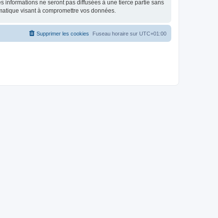
 informations ne seront pas diffusées à une tierce partie sans
rmatique visant à compromettre vos données.
Supprimer les cookies
Fuseau horaire sur
UTC+01:00