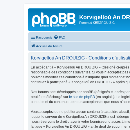
Korvigelloù An D
Foromoù KERZROUIZIG
Raccourcis
FAQ
Accueil du forum
Korvigelloù An DROUIZIG - Conditions d’utilisat
En accédant à « Korvigelloù An DROUIZIG » (désigné ci-après p
responsable des conditions suivantes. Si vous n’acceptez pas d
pouvons modifier ces conditions à n’importe quel moment et no
continuez à participer à « Korvigelloù An DROUIZIG » après que
Nos forums sont développés par phpBB (désignés ci-après par «
peut être téléchargé sur
le site de phpBB
(en anglais). Le logic
conduite et du contenu que nous acceptons et que nous n’acce
Vous acceptez de ne publier aucun contenu à caractère abusif, 
lequel le serveur de « Korvigelloù An DROUIZIG » est hébergé o
nous réservons le droit d’avertir votre fournisseur d’accès à int
fait que « Korvigelloù An DROUIZIG » ait le droit de supprimer,