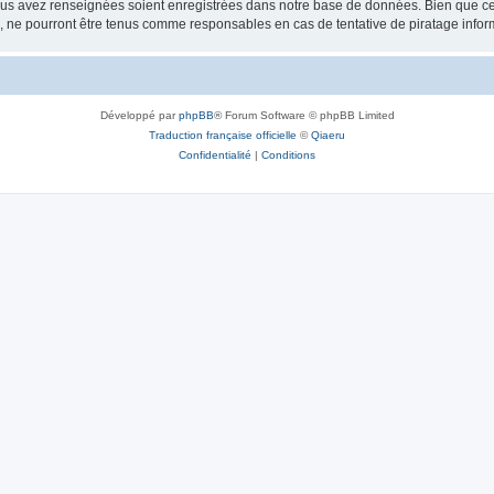
vous avez renseignées soient enregistrées dans notre base de données. Bien que ces
, ne pourront être tenus comme responsables en cas de tentative de piratage info
Développé par
phpBB
® Forum Software © phpBB Limited
Traduction française officielle
©
Qiaeru
Confidentialité
|
Conditions