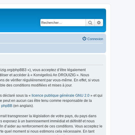
Rechercher
Recherche avancé
Connexion
uizig.org/phpBB3 »), vous acceptez d’être légalement
tiliser et accéder à « Korvigelloù An DROUIZIG ». Nous
s de vérifier régulièrement par vous-même. En effet, si vous
le des conditions modifiées et mises à jour.
ns déclaré sous la «
licence publique générale GNU 2.0
» et qui
ed ne peut en aucun cas être tenu comme responsable de la
de phpBB
(en anglais).
ait transgresser la législation de votre pays, du pays dans
us exposez à un bannissement immédiat et définitif et nous
 afin d’aider au renforcement de ces conditions. Vous acceptez le
orte quel moment si nous estimons cela nécessaire. En tant