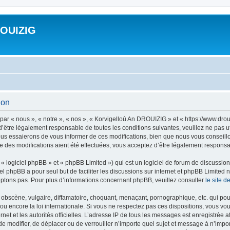
ROUIZIG
ion
ar « nous », « notre », « nos », « Korvigelloù An DROUIZIG » et « https://www.dro
’être légalement responsable de toutes les conditions suivantes, veuillez ne pas u
us essaierons de vous informer de ces modifications, bien que nous vous conseillon
 des modifications aient été effectuées, vous acceptez d’être légalement responsab
 logiciel phpBB » et « phpBB Limited ») qui est un logiciel de forum de discussio
iel phpBB a pour seul but de faciliter les discussions sur internet et phpBB Limit
ptons pas. Pour plus d’informations concernant phpBB, veuillez consulter
le site 
obscène, vulgaire, diffamatoire, choquant, menaçant, pornographique, etc. qui pourr
u encore la loi internationale. Si vous ne respectez pas ces dispositions, vous vo
ernet et les autorités officielles. L’adresse IP de tous les messages est enregistrée
 de modifier, de déplacer ou de verrouiller n’importe quel sujet et message à n’imp