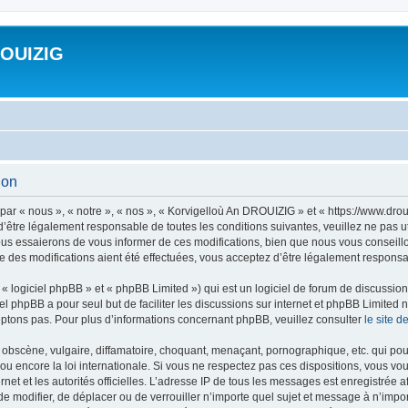
ROUIZIG
ion
ar « nous », « notre », « nos », « Korvigelloù An DROUIZIG » et « https://www.dro
’être légalement responsable de toutes les conditions suivantes, veuillez ne pas u
us essaierons de vous informer de ces modifications, bien que nous vous conseillon
 des modifications aient été effectuées, vous acceptez d’être légalement responsab
 logiciel phpBB » et « phpBB Limited ») qui est un logiciel de forum de discussio
iel phpBB a pour seul but de faciliter les discussions sur internet et phpBB Limit
ptons pas. Pour plus d’informations concernant phpBB, veuillez consulter
le site 
obscène, vulgaire, diffamatoire, choquant, menaçant, pornographique, etc. qui pourr
u encore la loi internationale. Si vous ne respectez pas ces dispositions, vous vo
ernet et les autorités officielles. L’adresse IP de tous les messages est enregistrée
 de modifier, de déplacer ou de verrouiller n’importe quel sujet et message à n’imp