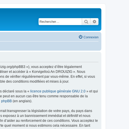
Rechercher
Recherche avancé
Connexion
uizig.org/phpBB3 »), vous acceptez d’être légalement
tiliser et accéder à « Korvigelloù An DROUIZIG ». Nous
s de vérifier régulièrement par vous-même. En effet, si vous
le des conditions modifiées et mises à jour.
ns déclaré sous la «
licence publique générale GNU 2.0
» et qui
ed ne peut en aucun cas être tenu comme responsable de la
de phpBB
(en anglais).
ait transgresser la législation de votre pays, du pays dans
us exposez à un bannissement immédiat et définitif et nous
 afin d’aider au renforcement de ces conditions. Vous acceptez le
orte quel moment si nous estimons cela nécessaire. En tant