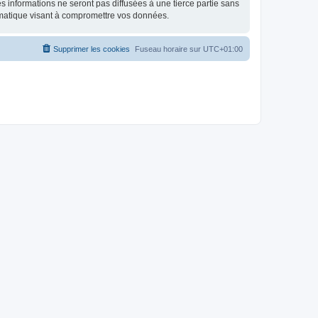
 informations ne seront pas diffusées à une tierce partie sans
rmatique visant à compromettre vos données.
Supprimer les cookies
Fuseau horaire sur
UTC+01:00