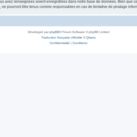
vous avez renseignées soient enregistrées dans notre base de données. Bien que ces
, ne pourront être tenus comme responsables en cas de tentative de piratage info
Développé par
phpBB
® Forum Software © phpBB Limited
Traduction française officielle
©
Qiaeru
Confidentialité
|
Conditions