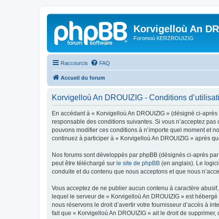
Korvigelloù An D
Foromoù KERZROUIZIG
Raccourcis
FAQ
Accueil du forum
Korvigelloù An DROUIZIG - Conditions d’utilisat
En accédant à « Korvigelloù An DROUIZIG » (désigné ci-après p
responsable des conditions suivantes. Si vous n’acceptez pas d
pouvons modifier ces conditions à n’importe quel moment et no
continuez à participer à « Korvigelloù An DROUIZIG » après que
Nos forums sont développés par phpBB (désignés ci-après par «
peut être téléchargé sur
le site de phpBB
(en anglais). Le logic
conduite et du contenu que nous acceptons et que nous n’acce
Vous acceptez de ne publier aucun contenu à caractère abusif, 
lequel le serveur de « Korvigelloù An DROUIZIG » est hébergé o
nous réservons le droit d’avertir votre fournisseur d’accès à int
fait que « Korvigelloù An DROUIZIG » ait le droit de supprimer,