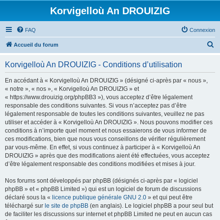
Korvigelloù An DROUIZIG
FAQ
Connexion
R
Accueil du forum
e
Korvigelloù An DROUIZIG - Conditions d’utilisation
c
h
En accédant à « Korvigelloù An DROUIZIG » (désigné ci-après par « nous »,
« notre », « nos », « Korvigelloù An DROUIZIG » et
e
« https://www.drouizig.org/phpBB3 »), vous acceptez d’être légalement
r
responsable des conditions suivantes. Si vous n’acceptez pas d’être
légalement responsable de toutes les conditions suivantes, veuillez ne pas
c
utiliser et accéder à « Korvigelloù An DROUIZIG ». Nous pouvons modifier ces
h
conditions à n’importe quel moment et nous essaierons de vous informer de
ces modifications, bien que nous vous conseillons de vérifier régulièrement
e
par vous-même. En effet, si vous continuez à participer à « Korvigelloù An
r
DROUIZIG » après que des modifications aient été effectuées, vous acceptez
d’être légalement responsable des conditions modifiées et mises à jour.
Nos forums sont développés par phpBB (désignés ci-après par « logiciel
phpBB » et « phpBB Limited ») qui est un logiciel de forum de discussions
déclaré sous la «
licence publique générale GNU 2.0
» et qui peut être
téléchargé sur
le site de phpBB
(en anglais). Le logiciel phpBB a pour seul but
de faciliter les discussions sur internet et phpBB Limited ne peut en aucun cas