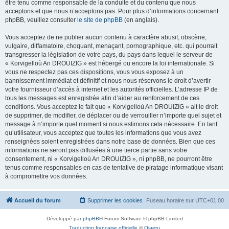
être tenu comme responsable de la conduite et du contenu que nous
acceptons et que nous n’acceptons pas. Pour plus d’informations concernant
phpBB, veuillez consulter
le site de phpBB
(en anglais).
Vous acceptez de ne publier aucun contenu à caractère abusif, obscène,
vulgaire, diffamatoire, choquant, menaçant, pornographique, etc. qui pourrait
transgresser la législation de votre pays, du pays dans lequel le serveur de
« Korvigelloù An DROUIZIG » est hébergé ou encore la loi internationale. Si
vous ne respectez pas ces dispositions, vous vous exposez à un
bannissement immédiat et définitif et nous nous réservons le droit d’avertir
votre fournisseur d’accès à internet et les autorités officielles. L’adresse IP de
tous les messages est enregistrée afin d’aider au renforcement de ces
conditions. Vous acceptez le fait que « Korvigelloù An DROUIZIG » ait le droit
de supprimer, de modifier, de déplacer ou de verrouiller n’importe quel sujet et
message à n’importe quel moment si nous estimons cela nécessaire. En tant
qu’utilisateur, vous acceptez que toutes les informations que vous avez
renseignées soient enregistrées dans notre base de données. Bien que ces
informations ne seront pas diffusées à une tierce partie sans votre
consentement, ni « Korvigelloù An DROUIZIG », ni phpBB, ne pourront être
tenus comme responsables en cas de tentative de piratage informatique visant
à compromettre vos données.
Accueil du forum
Supprimer les cookies
Fuseau horaire sur
UTC+01:00
Développé par
phpBB
® Forum Software © phpBB Limited
Traduction française officielle
©
Qiaeru