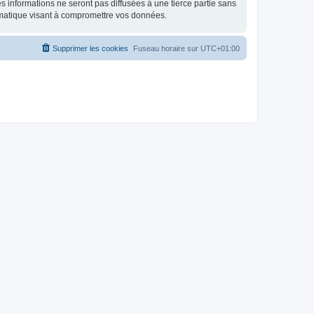
 informations ne seront pas diffusées à une tierce partie sans
rmatique visant à compromettre vos données.
Supprimer les cookies
Fuseau horaire sur
UTC+01:00