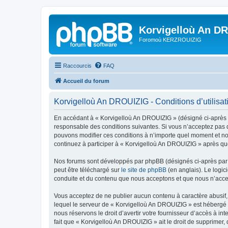
Korvigelloù An D
Foromoù KERZROUIZIG
Raccourcis
FAQ
Accueil du forum
Korvigelloù An DROUIZIG - Conditions d’utilisat
En accédant à « Korvigelloù An DROUIZIG » (désigné ci-après p
responsable des conditions suivantes. Si vous n’acceptez pas d
pouvons modifier ces conditions à n’importe quel moment et no
continuez à participer à « Korvigelloù An DROUIZIG » après que
Nos forums sont développés par phpBB (désignés ci-après par «
peut être téléchargé sur
le site de phpBB
(en anglais). Le logic
conduite et du contenu que nous acceptons et que nous n’acce
Vous acceptez de ne publier aucun contenu à caractère abusif, 
lequel le serveur de « Korvigelloù An DROUIZIG » est hébergé o
nous réservons le droit d’avertir votre fournisseur d’accès à int
fait que « Korvigelloù An DROUIZIG » ait le droit de supprimer,