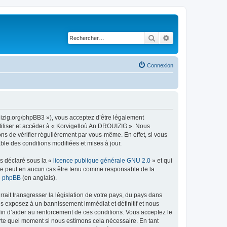
Rechercher
Recherche avancé
Connexion
uizig.org/phpBB3 »), vous acceptez d’être légalement
tiliser et accéder à « Korvigelloù An DROUIZIG ». Nous
s de vérifier régulièrement par vous-même. En effet, si vous
le des conditions modifiées et mises à jour.
ns déclaré sous la «
licence publique générale GNU 2.0
» et qui
ed ne peut en aucun cas être tenu comme responsable de la
de phpBB
(en anglais).
ait transgresser la législation de votre pays, du pays dans
us exposez à un bannissement immédiat et définitif et nous
 afin d’aider au renforcement de ces conditions. Vous acceptez le
orte quel moment si nous estimons cela nécessaire. En tant