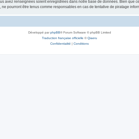
vous avez renseignées soient enregistrées dans notre base de données. Bien que ces
, ne pourront être tenus comme responsables en cas de tentative de piratage info
Développé par
phpBB
® Forum Software © phpBB Limited
Traduction française officielle
©
Qiaeru
Confidentialité
|
Conditions