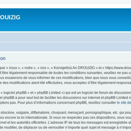
ROUIZIG
ion
ar « nous », « notre », « nos », « Korvigelloù An DROUIZIG » et « https://www.dro
’être légalement responsable de toutes les conditions suivantes, veuillez ne pas u
us essaierons de vous informer de ces modifications, bien que nous vous conseillon
 des modifications aient été effectuées, vous acceptez d’être légalement responsab
 logiciel phpBB » et « phpBB Limited ») qui est un logiciel de forum de discussio
iel phpBB a pour seul but de faciliter les discussions sur internet et phpBB Limit
ptons pas. Pour plus d’informations concernant phpBB, veuillez consulter
le site 
obscène, vulgaire, diffamatoire, choquant, menaçant, pornographique, etc. qui pourr
u encore la loi internationale. Si vous ne respectez pas ces dispositions, vous vo
ernet et les autorités officielles. L’adresse IP de tous les messages est enregistrée
 de modifier, de déplacer ou de verrouiller n’importe quel sujet et message à n’imp