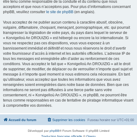
être tenu comme responsable de la conduite et du contenu que nous
acceptons et que nous n’acceptons pas. Pour plus d’informations concernant
phpBB, veuillez consulter
le site de phpBB
(en anglais).
Vous acceptez de ne publier aucun contenu à caractère abusif, obscène,
vulgaire, diffamatoire, choquant, menaçant, pornographique, etc. qui pourrait
transgresser la législation de votre pays, du pays dans lequel le serveur de
« Korvigelloù An DROUIZIG » est hébergé ou encore la loi internationale. Si
vous ne respectez pas ces dispositions, vous vous exposez à un
bannissement immédiat et définitif et nous nous réservons le droit d’avertir
votre fournisseur d’accès à internet et les autorités officielles. L’adresse IP de
tous les messages est enregistrée afin d’aider au renforcement de ces
conditions. Vous acceptez le fait que « Korvigelloù An DROUIZIG » ait le droit
de supprimer, de modifier, de déplacer ou de verrouiller n’importe quel sujet et
message à n’importe quel moment si nous estimons cela nécessaire. En tant
qu’utilisateur, vous acceptez que toutes les informations que vous avez
renseignées soient enregistrées dans notre base de données. Bien que ces
informations ne seront pas diffusées à une tierce partie sans votre
consentement, ni « Korvigelloù An DROUIZIG », ni phpBB, ne pourront être
tenus comme responsables en cas de tentative de piratage informatique visant
à compromettre vos données.
Accueil du forum
Supprimer les cookies
Fuseau horaire sur
UTC+01:00
Développé par
phpBB
® Forum Software © phpBB Limited
Traduction française officielle
©
Qiaeru