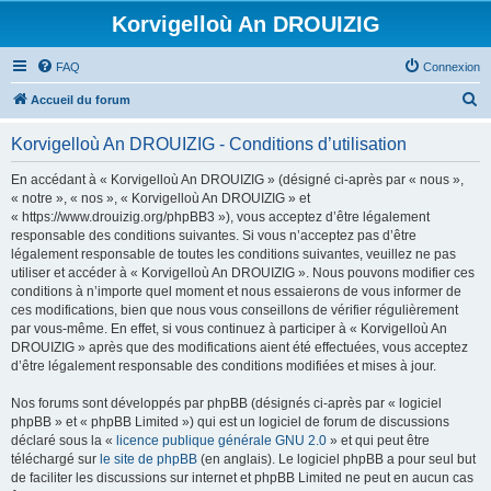
Korvigelloù An DROUIZIG
FAQ
Connexion
R
Accueil du forum
e
Korvigelloù An DROUIZIG - Conditions d’utilisation
c
h
En accédant à « Korvigelloù An DROUIZIG » (désigné ci-après par « nous »,
« notre », « nos », « Korvigelloù An DROUIZIG » et
e
« https://www.drouizig.org/phpBB3 »), vous acceptez d’être légalement
r
responsable des conditions suivantes. Si vous n’acceptez pas d’être
légalement responsable de toutes les conditions suivantes, veuillez ne pas
c
utiliser et accéder à « Korvigelloù An DROUIZIG ». Nous pouvons modifier ces
h
conditions à n’importe quel moment et nous essaierons de vous informer de
ces modifications, bien que nous vous conseillons de vérifier régulièrement
e
par vous-même. En effet, si vous continuez à participer à « Korvigelloù An
r
DROUIZIG » après que des modifications aient été effectuées, vous acceptez
d’être légalement responsable des conditions modifiées et mises à jour.
Nos forums sont développés par phpBB (désignés ci-après par « logiciel
phpBB » et « phpBB Limited ») qui est un logiciel de forum de discussions
déclaré sous la «
licence publique générale GNU 2.0
» et qui peut être
téléchargé sur
le site de phpBB
(en anglais). Le logiciel phpBB a pour seul but
de faciliter les discussions sur internet et phpBB Limited ne peut en aucun cas