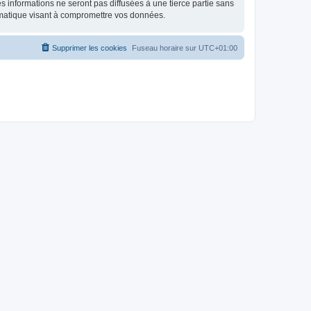
 informations ne seront pas diffusées à une tierce partie sans
rmatique visant à compromettre vos données.
Supprimer les cookies
Fuseau horaire sur
UTC+01:00