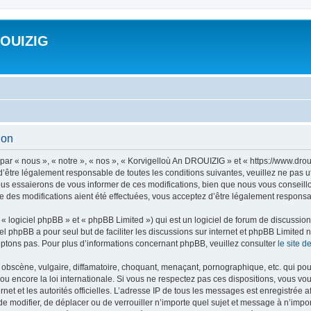
ROUIZIG
ion
ar « nous », « notre », « nos », « Korvigelloù An DROUIZIG » et « https://www.dro
’être légalement responsable de toutes les conditions suivantes, veuillez ne pas u
us essaierons de vous informer de ces modifications, bien que nous vous conseillon
 des modifications aient été effectuées, vous acceptez d’être légalement responsab
 logiciel phpBB » et « phpBB Limited ») qui est un logiciel de forum de discussio
iel phpBB a pour seul but de faciliter les discussions sur internet et phpBB Limit
ptons pas. Pour plus d’informations concernant phpBB, veuillez consulter
le site 
obscène, vulgaire, diffamatoire, choquant, menaçant, pornographique, etc. qui pourr
u encore la loi internationale. Si vous ne respectez pas ces dispositions, vous vo
ernet et les autorités officielles. L’adresse IP de tous les messages est enregistrée
 de modifier, de déplacer ou de verrouiller n’importe quel sujet et message à n’imp