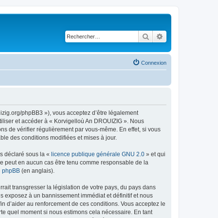
Rechercher
Recherche avancé
Connexion
uizig.org/phpBB3 »), vous acceptez d’être légalement
tiliser et accéder à « Korvigelloù An DROUIZIG ». Nous
s de vérifier régulièrement par vous-même. En effet, si vous
le des conditions modifiées et mises à jour.
ns déclaré sous la «
licence publique générale GNU 2.0
» et qui
ed ne peut en aucun cas être tenu comme responsable de la
de phpBB
(en anglais).
ait transgresser la législation de votre pays, du pays dans
us exposez à un bannissement immédiat et définitif et nous
 afin d’aider au renforcement de ces conditions. Vous acceptez le
orte quel moment si nous estimons cela nécessaire. En tant