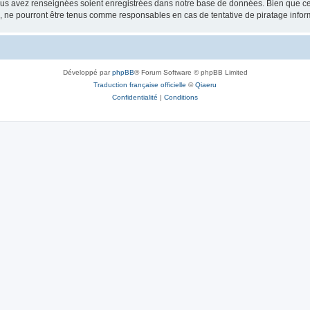
vous avez renseignées soient enregistrées dans notre base de données. Bien que ces
, ne pourront être tenus comme responsables en cas de tentative de piratage info
Développé par
phpBB
® Forum Software © phpBB Limited
Traduction française officielle
©
Qiaeru
Confidentialité
|
Conditions