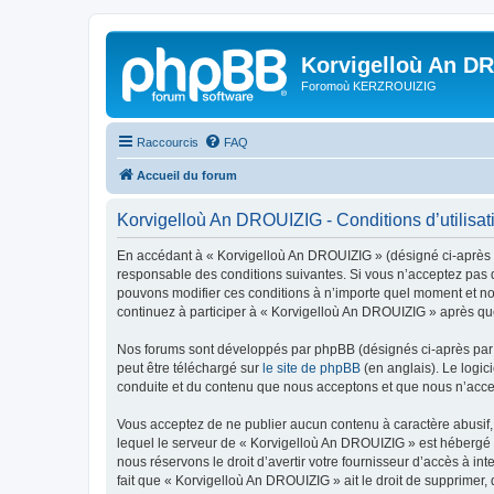
Korvigelloù An D
Foromoù KERZROUIZIG
Raccourcis
FAQ
Accueil du forum
Korvigelloù An DROUIZIG - Conditions d’utilisat
En accédant à « Korvigelloù An DROUIZIG » (désigné ci-après p
responsable des conditions suivantes. Si vous n’acceptez pas d
pouvons modifier ces conditions à n’importe quel moment et no
continuez à participer à « Korvigelloù An DROUIZIG » après que
Nos forums sont développés par phpBB (désignés ci-après par «
peut être téléchargé sur
le site de phpBB
(en anglais). Le logic
conduite et du contenu que nous acceptons et que nous n’acce
Vous acceptez de ne publier aucun contenu à caractère abusif, 
lequel le serveur de « Korvigelloù An DROUIZIG » est hébergé o
nous réservons le droit d’avertir votre fournisseur d’accès à int
fait que « Korvigelloù An DROUIZIG » ait le droit de supprimer,