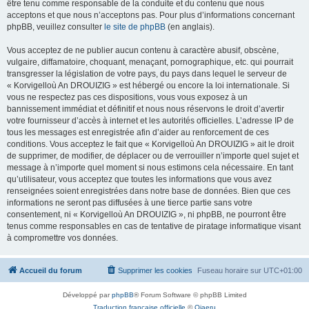
être tenu comme responsable de la conduite et du contenu que nous
acceptons et que nous n’acceptons pas. Pour plus d’informations concernant
phpBB, veuillez consulter
le site de phpBB
(en anglais).
Vous acceptez de ne publier aucun contenu à caractère abusif, obscène,
vulgaire, diffamatoire, choquant, menaçant, pornographique, etc. qui pourrait
transgresser la législation de votre pays, du pays dans lequel le serveur de
« Korvigelloù An DROUIZIG » est hébergé ou encore la loi internationale. Si
vous ne respectez pas ces dispositions, vous vous exposez à un
bannissement immédiat et définitif et nous nous réservons le droit d’avertir
votre fournisseur d’accès à internet et les autorités officielles. L’adresse IP de
tous les messages est enregistrée afin d’aider au renforcement de ces
conditions. Vous acceptez le fait que « Korvigelloù An DROUIZIG » ait le droit
de supprimer, de modifier, de déplacer ou de verrouiller n’importe quel sujet et
message à n’importe quel moment si nous estimons cela nécessaire. En tant
qu’utilisateur, vous acceptez que toutes les informations que vous avez
renseignées soient enregistrées dans notre base de données. Bien que ces
informations ne seront pas diffusées à une tierce partie sans votre
consentement, ni « Korvigelloù An DROUIZIG », ni phpBB, ne pourront être
tenus comme responsables en cas de tentative de piratage informatique visant
à compromettre vos données.
Accueil du forum
Supprimer les cookies
Fuseau horaire sur
UTC+01:00
Développé par
phpBB
® Forum Software © phpBB Limited
Traduction française officielle
©
Qiaeru