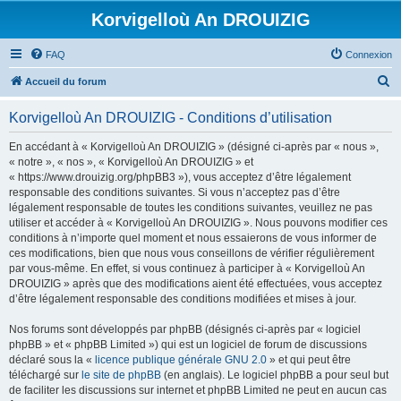
Korvigelloù An DROUIZIG
FAQ
Connexion
R
Accueil du forum
e
Korvigelloù An DROUIZIG - Conditions d’utilisation
c
h
En accédant à « Korvigelloù An DROUIZIG » (désigné ci-après par « nous »,
« notre », « nos », « Korvigelloù An DROUIZIG » et
e
« https://www.drouizig.org/phpBB3 »), vous acceptez d’être légalement
r
responsable des conditions suivantes. Si vous n’acceptez pas d’être
légalement responsable de toutes les conditions suivantes, veuillez ne pas
c
utiliser et accéder à « Korvigelloù An DROUIZIG ». Nous pouvons modifier ces
h
conditions à n’importe quel moment et nous essaierons de vous informer de
ces modifications, bien que nous vous conseillons de vérifier régulièrement
e
par vous-même. En effet, si vous continuez à participer à « Korvigelloù An
r
DROUIZIG » après que des modifications aient été effectuées, vous acceptez
d’être légalement responsable des conditions modifiées et mises à jour.
Nos forums sont développés par phpBB (désignés ci-après par « logiciel
phpBB » et « phpBB Limited ») qui est un logiciel de forum de discussions
déclaré sous la «
licence publique générale GNU 2.0
» et qui peut être
téléchargé sur
le site de phpBB
(en anglais). Le logiciel phpBB a pour seul but
de faciliter les discussions sur internet et phpBB Limited ne peut en aucun cas