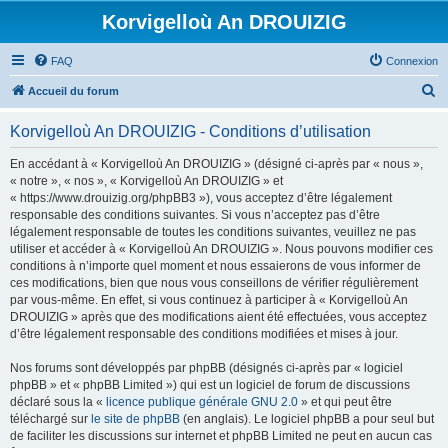
Korvigelloù An DROUIZIG
FAQ
Connexion
R
Accueil du forum
e
Korvigelloù An DROUIZIG - Conditions d’utilisation
c
h
En accédant à « Korvigelloù An DROUIZIG » (désigné ci-après par « nous »,
« notre », « nos », « Korvigelloù An DROUIZIG » et
e
« https://www.drouizig.org/phpBB3 »), vous acceptez d’être légalement
r
responsable des conditions suivantes. Si vous n’acceptez pas d’être
légalement responsable de toutes les conditions suivantes, veuillez ne pas
c
utiliser et accéder à « Korvigelloù An DROUIZIG ». Nous pouvons modifier ces
h
conditions à n’importe quel moment et nous essaierons de vous informer de
ces modifications, bien que nous vous conseillons de vérifier régulièrement
e
par vous-même. En effet, si vous continuez à participer à « Korvigelloù An
r
DROUIZIG » après que des modifications aient été effectuées, vous acceptez
d’être légalement responsable des conditions modifiées et mises à jour.
Nos forums sont développés par phpBB (désignés ci-après par « logiciel
phpBB » et « phpBB Limited ») qui est un logiciel de forum de discussions
déclaré sous la «
licence publique générale GNU 2.0
» et qui peut être
téléchargé sur
le site de phpBB
(en anglais). Le logiciel phpBB a pour seul but
de faciliter les discussions sur internet et phpBB Limited ne peut en aucun cas