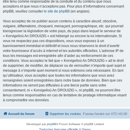
être tenu comme responsable de la conduite et du contenu que nous
acceptons et que nous n’acceptons pas. Pour plus d’informations concernant
phpBB, veuillez consulter
le site de phpBB
(en anglais).
Vous acceptez de ne publier aucun contenu à caractère abusif, obscène,
vulgaire, diffamatoire, choquant, menaçant, pornographique, etc. qui pourrait
transgresser la législation de votre pays, du pays dans lequel le serveur de
« Korvigelloù An DROUIZIG » est hébergé ou encore la loi internationale. Si
vous ne respectez pas ces dispositions, vous vous exposez à un
bannissement immédiat et définitif et nous nous réservons le droit d’avertir
votre fournisseur d’accès à internet et les autorités officielles. L’adresse IP de
tous les messages est enregistrée afin d’aider au renforcement de ces
conditions. Vous acceptez le fait que « Korvigelloù An DROUIZIG » ait le droit
de supprimer, de modifier, de déplacer ou de verrouiller n’importe quel sujet et
message à n’importe quel moment si nous estimons cela nécessaire. En tant
qu’utilisateur, vous acceptez que toutes les informations que vous avez
renseignées soient enregistrées dans notre base de données. Bien que ces
informations ne seront pas diffusées à une tierce partie sans votre
consentement, ni « Korvigelloù An DROUIZIG », ni phpBB, ne pourront être
tenus comme responsables en cas de tentative de piratage informatique visant
à compromettre vos données.
Accueil du forum
Supprimer les cookies
Fuseau horaire sur
UTC+01:00
Développé par
phpBB
® Forum Software © phpBB Limited
Traduction française officielle
©
Qiaeru