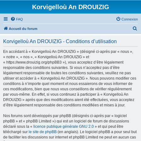
Korvigelloù An DROUIZIG
FAQ
Connexion
R
Accueil du forum
e
Korvigelloù An DROUIZIG - Conditions d’utilisation
c
h
En accédant à « Korvigelloù An DROUIZIG » (désigné ci-après par « nous »,
« notre », « nos », « Korvigelloù An DROUIZIG » et
e
« https://www.drouizig.org/phpBB3 »), vous acceptez d’être légalement
r
responsable des conditions suivantes. Si vous n’acceptez pas d’être
légalement responsable de toutes les conditions suivantes, veuillez ne pas
c
utiliser et accéder à « Korvigelloù An DROUIZIG ». Nous pouvons modifier ces
h
conditions à n’importe quel moment et nous essaierons de vous informer de
ces modifications, bien que nous vous conseillons de vérifier régulièrement
e
par vous-même. En effet, si vous continuez à participer à « Korvigelloù An
r
DROUIZIG » après que des modifications aient été effectuées, vous acceptez
d’être légalement responsable des conditions modifiées et mises à jour.
Nos forums sont développés par phpBB (désignés ci-après par « logiciel
phpBB » et « phpBB Limited ») qui est un logiciel de forum de discussions
déclaré sous la «
licence publique générale GNU 2.0
» et qui peut être
téléchargé sur
le site de phpBB
(en anglais). Le logiciel phpBB a pour seul but
de faciliter les discussions sur internet et phpBB Limited ne peut en aucun cas