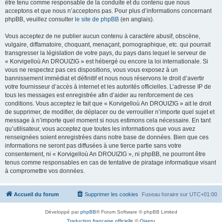
être tenu comme responsable de la conduite et du contenu que nous
acceptons et que nous n’acceptons pas. Pour plus d’informations concernant
phpBB, veuillez consulter
le site de phpBB
(en anglais).
Vous acceptez de ne publier aucun contenu à caractère abusif, obscène,
vulgaire, diffamatoire, choquant, menaçant, pornographique, etc. qui pourrait
transgresser la législation de votre pays, du pays dans lequel le serveur de
« Korvigelloù An DROUIZIG » est hébergé ou encore la loi internationale. Si
vous ne respectez pas ces dispositions, vous vous exposez à un
bannissement immédiat et définitif et nous nous réservons le droit d’avertir
votre fournisseur d’accès à internet et les autorités officielles. L’adresse IP de
tous les messages est enregistrée afin d’aider au renforcement de ces
conditions. Vous acceptez le fait que « Korvigelloù An DROUIZIG » ait le droit
de supprimer, de modifier, de déplacer ou de verrouiller n’importe quel sujet et
message à n’importe quel moment si nous estimons cela nécessaire. En tant
qu’utilisateur, vous acceptez que toutes les informations que vous avez
renseignées soient enregistrées dans notre base de données. Bien que ces
informations ne seront pas diffusées à une tierce partie sans votre
consentement, ni « Korvigelloù An DROUIZIG », ni phpBB, ne pourront être
tenus comme responsables en cas de tentative de piratage informatique visant
à compromettre vos données.
Accueil du forum
Supprimer les cookies
Fuseau horaire sur
UTC+01:00
Développé par
phpBB
® Forum Software © phpBB Limited
Traduction française officielle
©
Qiaeru