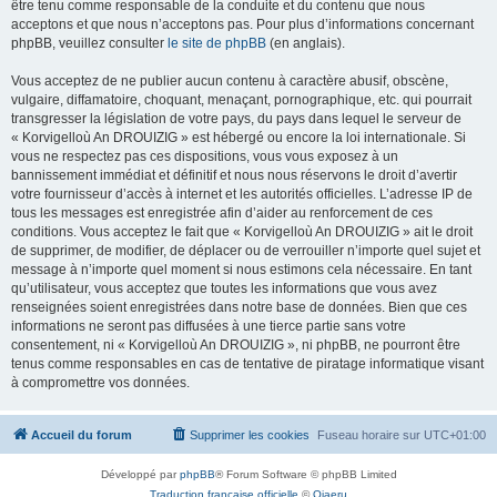
être tenu comme responsable de la conduite et du contenu que nous
acceptons et que nous n’acceptons pas. Pour plus d’informations concernant
phpBB, veuillez consulter
le site de phpBB
(en anglais).
Vous acceptez de ne publier aucun contenu à caractère abusif, obscène,
vulgaire, diffamatoire, choquant, menaçant, pornographique, etc. qui pourrait
transgresser la législation de votre pays, du pays dans lequel le serveur de
« Korvigelloù An DROUIZIG » est hébergé ou encore la loi internationale. Si
vous ne respectez pas ces dispositions, vous vous exposez à un
bannissement immédiat et définitif et nous nous réservons le droit d’avertir
votre fournisseur d’accès à internet et les autorités officielles. L’adresse IP de
tous les messages est enregistrée afin d’aider au renforcement de ces
conditions. Vous acceptez le fait que « Korvigelloù An DROUIZIG » ait le droit
de supprimer, de modifier, de déplacer ou de verrouiller n’importe quel sujet et
message à n’importe quel moment si nous estimons cela nécessaire. En tant
qu’utilisateur, vous acceptez que toutes les informations que vous avez
renseignées soient enregistrées dans notre base de données. Bien que ces
informations ne seront pas diffusées à une tierce partie sans votre
consentement, ni « Korvigelloù An DROUIZIG », ni phpBB, ne pourront être
tenus comme responsables en cas de tentative de piratage informatique visant
à compromettre vos données.
Accueil du forum
Supprimer les cookies
Fuseau horaire sur
UTC+01:00
Développé par
phpBB
® Forum Software © phpBB Limited
Traduction française officielle
©
Qiaeru