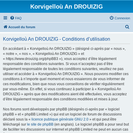
Korvigelloù An DROUIZIG
FAQ
Connexion
R
Accueil du forum
e
Korvigelloù An DROUIZIG - Conditions d’utilisation
c
h
En accédant à « Korvigelloù An DROUIZIG » (désigné ci-après par « nous »,
« notre », « nos », « Korvigelloù An DROUIZIG » et
e
« https://www.drouizig.org/phpBB3 »), vous acceptez d’être légalement
r
responsable des conditions suivantes. Si vous n’acceptez pas d’être
légalement responsable de toutes les conditions suivantes, veuillez ne pas
c
utiliser et accéder à « Korvigelloù An DROUIZIG ». Nous pouvons modifier ces
h
conditions à n’importe quel moment et nous essaierons de vous informer de
ces modifications, bien que nous vous conseillons de vérifier régulièrement
e
par vous-même. En effet, si vous continuez à participer à « Korvigelloù An
r
DROUIZIG » après que des modifications aient été effectuées, vous acceptez
d’être légalement responsable des conditions modifiées et mises à jour.
Nos forums sont développés par phpBB (désignés ci-après par « logiciel
phpBB » et « phpBB Limited ») qui est un logiciel de forum de discussions
déclaré sous la «
licence publique générale GNU 2.0
» et qui peut être
téléchargé sur
le site de phpBB
(en anglais). Le logiciel phpBB a pour seul but
de faciliter les discussions sur internet et phpBB Limited ne peut en aucun cas