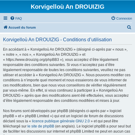
Korvigelloù An DROUIZIG
FAQ
Connexion
R
Accueil du forum
e
Korvigelloù An DROUIZIG - Conditions d’utilisation
c
h
En accédant à « Korvigelloù An DROUIZIG » (désigné ci-après par « nous »,
« notre », « nos », « Korvigelloù An DROUIZIG » et
e
« https://www.drouizig.org/phpBB3 »), vous acceptez d’être légalement
r
responsable des conditions suivantes. Si vous n’acceptez pas d’être
légalement responsable de toutes les conditions suivantes, veuillez ne pas
c
utiliser et accéder à « Korvigelloù An DROUIZIG ». Nous pouvons modifier ces
h
conditions à n’importe quel moment et nous essaierons de vous informer de
ces modifications, bien que nous vous conseillons de vérifier régulièrement
e
par vous-même. En effet, si vous continuez à participer à « Korvigelloù An
r
DROUIZIG » après que des modifications aient été effectuées, vous acceptez
d’être légalement responsable des conditions modifiées et mises à jour.
Nos forums sont développés par phpBB (désignés ci-après par « logiciel
phpBB » et « phpBB Limited ») qui est un logiciel de forum de discussions
déclaré sous la «
licence publique générale GNU 2.0
» et qui peut être
téléchargé sur
le site de phpBB
(en anglais). Le logiciel phpBB a pour seul but
de faciliter les discussions sur internet et phpBB Limited ne peut en aucun cas