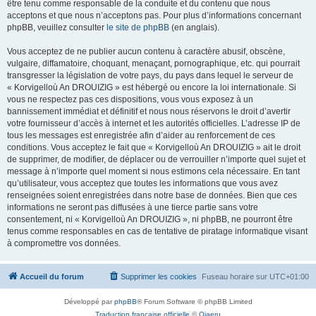
être tenu comme responsable de la conduite et du contenu que nous
acceptons et que nous n’acceptons pas. Pour plus d’informations concernant
phpBB, veuillez consulter
le site de phpBB
(en anglais).
Vous acceptez de ne publier aucun contenu à caractère abusif, obscène,
vulgaire, diffamatoire, choquant, menaçant, pornographique, etc. qui pourrait
transgresser la législation de votre pays, du pays dans lequel le serveur de
« Korvigelloù An DROUIZIG » est hébergé ou encore la loi internationale. Si
vous ne respectez pas ces dispositions, vous vous exposez à un
bannissement immédiat et définitif et nous nous réservons le droit d’avertir
votre fournisseur d’accès à internet et les autorités officielles. L’adresse IP de
tous les messages est enregistrée afin d’aider au renforcement de ces
conditions. Vous acceptez le fait que « Korvigelloù An DROUIZIG » ait le droit
de supprimer, de modifier, de déplacer ou de verrouiller n’importe quel sujet et
message à n’importe quel moment si nous estimons cela nécessaire. En tant
qu’utilisateur, vous acceptez que toutes les informations que vous avez
renseignées soient enregistrées dans notre base de données. Bien que ces
informations ne seront pas diffusées à une tierce partie sans votre
consentement, ni « Korvigelloù An DROUIZIG », ni phpBB, ne pourront être
tenus comme responsables en cas de tentative de piratage informatique visant
à compromettre vos données.
Accueil du forum
Supprimer les cookies
Fuseau horaire sur
UTC+01:00
Développé par
phpBB
® Forum Software © phpBB Limited
Traduction française officielle
©
Qiaeru