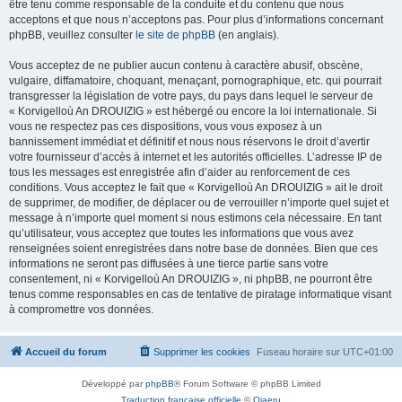
être tenu comme responsable de la conduite et du contenu que nous
acceptons et que nous n’acceptons pas. Pour plus d’informations concernant
phpBB, veuillez consulter
le site de phpBB
(en anglais).
Vous acceptez de ne publier aucun contenu à caractère abusif, obscène,
vulgaire, diffamatoire, choquant, menaçant, pornographique, etc. qui pourrait
transgresser la législation de votre pays, du pays dans lequel le serveur de
« Korvigelloù An DROUIZIG » est hébergé ou encore la loi internationale. Si
vous ne respectez pas ces dispositions, vous vous exposez à un
bannissement immédiat et définitif et nous nous réservons le droit d’avertir
votre fournisseur d’accès à internet et les autorités officielles. L’adresse IP de
tous les messages est enregistrée afin d’aider au renforcement de ces
conditions. Vous acceptez le fait que « Korvigelloù An DROUIZIG » ait le droit
de supprimer, de modifier, de déplacer ou de verrouiller n’importe quel sujet et
message à n’importe quel moment si nous estimons cela nécessaire. En tant
qu’utilisateur, vous acceptez que toutes les informations que vous avez
renseignées soient enregistrées dans notre base de données. Bien que ces
informations ne seront pas diffusées à une tierce partie sans votre
consentement, ni « Korvigelloù An DROUIZIG », ni phpBB, ne pourront être
tenus comme responsables en cas de tentative de piratage informatique visant
à compromettre vos données.
Accueil du forum
Supprimer les cookies
Fuseau horaire sur
UTC+01:00
Développé par
phpBB
® Forum Software © phpBB Limited
Traduction française officielle
©
Qiaeru