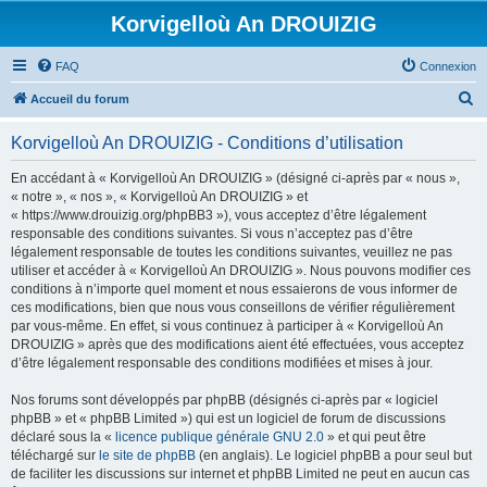
Korvigelloù An DROUIZIG
FAQ
Connexion
R
Accueil du forum
e
Korvigelloù An DROUIZIG - Conditions d’utilisation
c
h
En accédant à « Korvigelloù An DROUIZIG » (désigné ci-après par « nous »,
« notre », « nos », « Korvigelloù An DROUIZIG » et
e
« https://www.drouizig.org/phpBB3 »), vous acceptez d’être légalement
r
responsable des conditions suivantes. Si vous n’acceptez pas d’être
légalement responsable de toutes les conditions suivantes, veuillez ne pas
c
utiliser et accéder à « Korvigelloù An DROUIZIG ». Nous pouvons modifier ces
h
conditions à n’importe quel moment et nous essaierons de vous informer de
ces modifications, bien que nous vous conseillons de vérifier régulièrement
e
par vous-même. En effet, si vous continuez à participer à « Korvigelloù An
r
DROUIZIG » après que des modifications aient été effectuées, vous acceptez
d’être légalement responsable des conditions modifiées et mises à jour.
Nos forums sont développés par phpBB (désignés ci-après par « logiciel
phpBB » et « phpBB Limited ») qui est un logiciel de forum de discussions
déclaré sous la «
licence publique générale GNU 2.0
» et qui peut être
téléchargé sur
le site de phpBB
(en anglais). Le logiciel phpBB a pour seul but
de faciliter les discussions sur internet et phpBB Limited ne peut en aucun cas