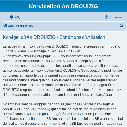
Korvigelloù An DROUIZIG
FAQ
Connexion
R
Accueil du forum
e
Korvigelloù An DROUIZIG - Conditions d’utilisation
c
h
En accédant à « Korvigelloù An DROUIZIG » (désigné ci-après par « nous »,
« notre », « nos », « Korvigelloù An DROUIZIG » et
e
« https://www.drouizig.org/phpBB3 »), vous acceptez d’être légalement
r
responsable des conditions suivantes. Si vous n’acceptez pas d’être
légalement responsable de toutes les conditions suivantes, veuillez ne pas
c
utiliser et accéder à « Korvigelloù An DROUIZIG ». Nous pouvons modifier ces
h
conditions à n’importe quel moment et nous essaierons de vous informer de
ces modifications, bien que nous vous conseillons de vérifier régulièrement
e
par vous-même. En effet, si vous continuez à participer à « Korvigelloù An
r
DROUIZIG » après que des modifications aient été effectuées, vous acceptez
d’être légalement responsable des conditions modifiées et mises à jour.
Nos forums sont développés par phpBB (désignés ci-après par « logiciel
phpBB » et « phpBB Limited ») qui est un logiciel de forum de discussions
déclaré sous la «
licence publique générale GNU 2.0
» et qui peut être
téléchargé sur
le site de phpBB
(en anglais). Le logiciel phpBB a pour seul but
de faciliter les discussions sur internet et phpBB Limited ne peut en aucun cas