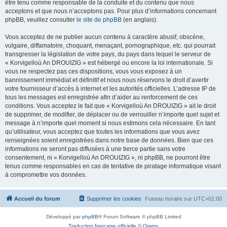
être tenu comme responsable de la conduite et du contenu que nous
acceptons et que nous n’acceptons pas. Pour plus d’informations concernant
phpBB, veuillez consulter
le site de phpBB
(en anglais).
Vous acceptez de ne publier aucun contenu à caractère abusif, obscène,
vulgaire, diffamatoire, choquant, menaçant, pornographique, etc. qui pourrait
transgresser la législation de votre pays, du pays dans lequel le serveur de
« Korvigelloù An DROUIZIG » est hébergé ou encore la loi internationale. Si
vous ne respectez pas ces dispositions, vous vous exposez à un
bannissement immédiat et définitif et nous nous réservons le droit d’avertir
votre fournisseur d’accès à internet et les autorités officielles. L’adresse IP de
tous les messages est enregistrée afin d’aider au renforcement de ces
conditions. Vous acceptez le fait que « Korvigelloù An DROUIZIG » ait le droit
de supprimer, de modifier, de déplacer ou de verrouiller n’importe quel sujet et
message à n’importe quel moment si nous estimons cela nécessaire. En tant
qu’utilisateur, vous acceptez que toutes les informations que vous avez
renseignées soient enregistrées dans notre base de données. Bien que ces
informations ne seront pas diffusées à une tierce partie sans votre
consentement, ni « Korvigelloù An DROUIZIG », ni phpBB, ne pourront être
tenus comme responsables en cas de tentative de piratage informatique visant
à compromettre vos données.
Accueil du forum
Supprimer les cookies
Fuseau horaire sur
UTC+01:00
Développé par
phpBB
® Forum Software © phpBB Limited
Traduction française officielle
©
Qiaeru