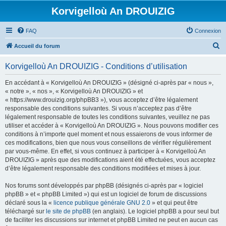
Korvigelloù An DROUIZIG
FAQ
Connexion
R
Accueil du forum
e
Korvigelloù An DROUIZIG - Conditions d’utilisation
c
h
En accédant à « Korvigelloù An DROUIZIG » (désigné ci-après par « nous »,
« notre », « nos », « Korvigelloù An DROUIZIG » et
e
« https://www.drouizig.org/phpBB3 »), vous acceptez d’être légalement
r
responsable des conditions suivantes. Si vous n’acceptez pas d’être
légalement responsable de toutes les conditions suivantes, veuillez ne pas
c
utiliser et accéder à « Korvigelloù An DROUIZIG ». Nous pouvons modifier ces
h
conditions à n’importe quel moment et nous essaierons de vous informer de
ces modifications, bien que nous vous conseillons de vérifier régulièrement
e
par vous-même. En effet, si vous continuez à participer à « Korvigelloù An
r
DROUIZIG » après que des modifications aient été effectuées, vous acceptez
d’être légalement responsable des conditions modifiées et mises à jour.
Nos forums sont développés par phpBB (désignés ci-après par « logiciel
phpBB » et « phpBB Limited ») qui est un logiciel de forum de discussions
déclaré sous la «
licence publique générale GNU 2.0
» et qui peut être
téléchargé sur
le site de phpBB
(en anglais). Le logiciel phpBB a pour seul but
de faciliter les discussions sur internet et phpBB Limited ne peut en aucun cas