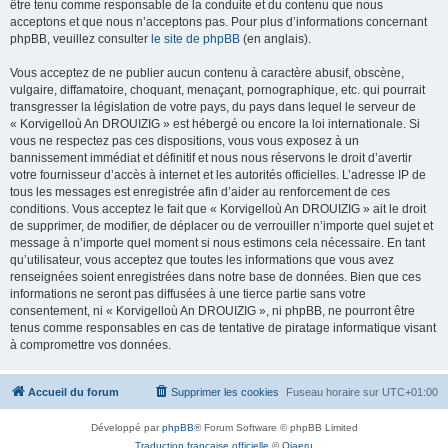
être tenu comme responsable de la conduite et du contenu que nous
acceptons et que nous n’acceptons pas. Pour plus d’informations concernant
phpBB, veuillez consulter
le site de phpBB
(en anglais).
Vous acceptez de ne publier aucun contenu à caractère abusif, obscène,
vulgaire, diffamatoire, choquant, menaçant, pornographique, etc. qui pourrait
transgresser la législation de votre pays, du pays dans lequel le serveur de
« Korvigelloù An DROUIZIG » est hébergé ou encore la loi internationale. Si
vous ne respectez pas ces dispositions, vous vous exposez à un
bannissement immédiat et définitif et nous nous réservons le droit d’avertir
votre fournisseur d’accès à internet et les autorités officielles. L’adresse IP de
tous les messages est enregistrée afin d’aider au renforcement de ces
conditions. Vous acceptez le fait que « Korvigelloù An DROUIZIG » ait le droit
de supprimer, de modifier, de déplacer ou de verrouiller n’importe quel sujet et
message à n’importe quel moment si nous estimons cela nécessaire. En tant
qu’utilisateur, vous acceptez que toutes les informations que vous avez
renseignées soient enregistrées dans notre base de données. Bien que ces
informations ne seront pas diffusées à une tierce partie sans votre
consentement, ni « Korvigelloù An DROUIZIG », ni phpBB, ne pourront être
tenus comme responsables en cas de tentative de piratage informatique visant
à compromettre vos données.
Accueil du forum
Supprimer les cookies
Fuseau horaire sur
UTC+01:00
Développé par
phpBB
® Forum Software © phpBB Limited
Traduction française officielle
©
Qiaeru