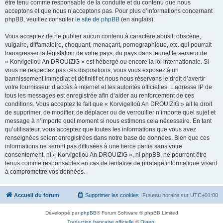
être tenu comme responsable de la conduite et du contenu que nous
acceptons et que nous n’acceptons pas. Pour plus d’informations concernant
phpBB, veuillez consulter
le site de phpBB
(en anglais).
Vous acceptez de ne publier aucun contenu à caractère abusif, obscène,
vulgaire, diffamatoire, choquant, menaçant, pornographique, etc. qui pourrait
transgresser la législation de votre pays, du pays dans lequel le serveur de
« Korvigelloù An DROUIZIG » est hébergé ou encore la loi internationale. Si
vous ne respectez pas ces dispositions, vous vous exposez à un
bannissement immédiat et définitif et nous nous réservons le droit d’avertir
votre fournisseur d’accès à internet et les autorités officielles. L’adresse IP de
tous les messages est enregistrée afin d’aider au renforcement de ces
conditions. Vous acceptez le fait que « Korvigelloù An DROUIZIG » ait le droit
de supprimer, de modifier, de déplacer ou de verrouiller n’importe quel sujet et
message à n’importe quel moment si nous estimons cela nécessaire. En tant
qu’utilisateur, vous acceptez que toutes les informations que vous avez
renseignées soient enregistrées dans notre base de données. Bien que ces
informations ne seront pas diffusées à une tierce partie sans votre
consentement, ni « Korvigelloù An DROUIZIG », ni phpBB, ne pourront être
tenus comme responsables en cas de tentative de piratage informatique visant
à compromettre vos données.
Accueil du forum
Supprimer les cookies
Fuseau horaire sur
UTC+01:00
Développé par
phpBB
® Forum Software © phpBB Limited
Traduction française officielle
©
Qiaeru