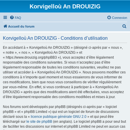
Korvigelloù An DROUIZIG
FAQ
Connexion
R
Accueil du forum
e
Korvigelloù An DROUIZIG - Conditions d’utilisation
c
h
En accédant à « Korvigelloù An DROUIZIG » (désigné ci-après par « nous »,
« notre », « nos », « Korvigelloù An DROUIZIG » et
e
« https://www.drouizig.org/phpBB3 »), vous acceptez d’être légalement
r
responsable des conditions suivantes. Si vous n’acceptez pas d’être
légalement responsable de toutes les conditions suivantes, veuillez ne pas
c
utiliser et accéder à « Korvigelloù An DROUIZIG ». Nous pouvons modifier ces
h
conditions à n’importe quel moment et nous essaierons de vous informer de
ces modifications, bien que nous vous conseillons de vérifier régulièrement
e
par vous-même. En effet, si vous continuez à participer à « Korvigelloù An
r
DROUIZIG » après que des modifications aient été effectuées, vous acceptez
d’être légalement responsable des conditions modifiées et mises à jour.
Nos forums sont développés par phpBB (désignés ci-après par « logiciel
phpBB » et « phpBB Limited ») qui est un logiciel de forum de discussions
déclaré sous la «
licence publique générale GNU 2.0
» et qui peut être
téléchargé sur
le site de phpBB
(en anglais). Le logiciel phpBB a pour seul but
de faciliter les discussions sur internet et phpBB Limited ne peut en aucun cas