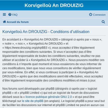
Korvigelloù An DROUIZIG
FAQ
Connexion
R
Accueil du forum
e
Korvigelloù An DROUIZIG - Conditions d’utilisation
c
h
En accédant à « Korvigelloù An DROUIZIG » (désigné ci-après par « nous »,
« notre », « nos », « Korvigelloù An DROUIZIG » et
e
« https://www.drouizig.org/phpBB3 »), vous acceptez d’être légalement
r
responsable des conditions suivantes. Si vous n’acceptez pas d’être
légalement responsable de toutes les conditions suivantes, veuillez ne pas
c
utiliser et accéder à « Korvigelloù An DROUIZIG ». Nous pouvons modifier ces
h
conditions à n’importe quel moment et nous essaierons de vous informer de
ces modifications, bien que nous vous conseillons de vérifier régulièrement
e
par vous-même. En effet, si vous continuez à participer à « Korvigelloù An
r
DROUIZIG » après que des modifications aient été effectuées, vous acceptez
d’être légalement responsable des conditions modifiées et mises à jour.
Nos forums sont développés par phpBB (désignés ci-après par « logiciel
phpBB » et « phpBB Limited ») qui est un logiciel de forum de discussions
déclaré sous la «
licence publique générale GNU 2.0
» et qui peut être
téléchargé sur
le site de phpBB
(en anglais). Le logiciel phpBB a pour seul but
de faciliter les discussions sur internet et phpBB Limited ne peut en aucun cas