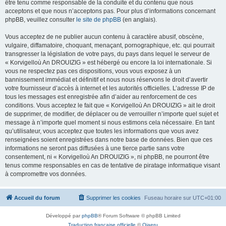
être tenu comme responsable de la conduite et du contenu que nous
acceptons et que nous n’acceptons pas. Pour plus d’informations concernant
phpBB, veuillez consulter
le site de phpBB
(en anglais).
Vous acceptez de ne publier aucun contenu à caractère abusif, obscène,
vulgaire, diffamatoire, choquant, menaçant, pornographique, etc. qui pourrait
transgresser la législation de votre pays, du pays dans lequel le serveur de
« Korvigelloù An DROUIZIG » est hébergé ou encore la loi internationale. Si
vous ne respectez pas ces dispositions, vous vous exposez à un
bannissement immédiat et définitif et nous nous réservons le droit d’avertir
votre fournisseur d’accès à internet et les autorités officielles. L’adresse IP de
tous les messages est enregistrée afin d’aider au renforcement de ces
conditions. Vous acceptez le fait que « Korvigelloù An DROUIZIG » ait le droit
de supprimer, de modifier, de déplacer ou de verrouiller n’importe quel sujet et
message à n’importe quel moment si nous estimons cela nécessaire. En tant
qu’utilisateur, vous acceptez que toutes les informations que vous avez
renseignées soient enregistrées dans notre base de données. Bien que ces
informations ne seront pas diffusées à une tierce partie sans votre
consentement, ni « Korvigelloù An DROUIZIG », ni phpBB, ne pourront être
tenus comme responsables en cas de tentative de piratage informatique visant
à compromettre vos données.
Accueil du forum
Supprimer les cookies
Fuseau horaire sur
UTC+01:00
Développé par
phpBB
® Forum Software © phpBB Limited
Traduction française officielle
©
Qiaeru