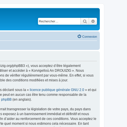
Rechercher
Recherche avancé
Connexion
uizig.org/phpBB3 »), vous acceptez d’être légalement
tiliser et accéder à « Korvigelloù An DROUIZIG ». Nous
s de vérifier régulièrement par vous-même. En effet, si vous
le des conditions modifiées et mises à jour.
ns déclaré sous la «
licence publique générale GNU 2.0
» et qui
ed ne peut en aucun cas être tenu comme responsable de la
de phpBB
(en anglais).
ait transgresser la législation de votre pays, du pays dans
us exposez à un bannissement immédiat et définitif et nous
 afin d’aider au renforcement de ces conditions. Vous acceptez le
orte quel moment si nous estimons cela nécessaire. En tant