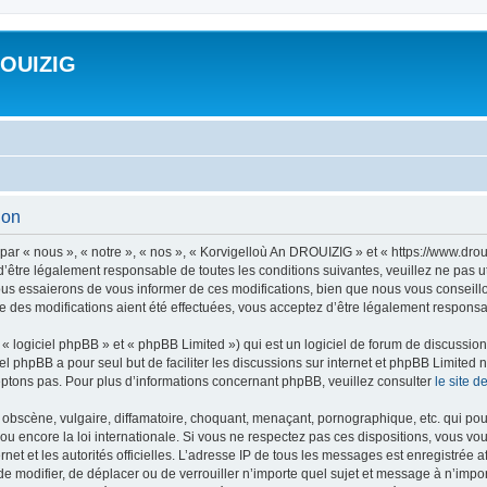
ROUIZIG
ion
ar « nous », « notre », « nos », « Korvigelloù An DROUIZIG » et « https://www.dro
’être légalement responsable de toutes les conditions suivantes, veuillez ne pas u
us essaierons de vous informer de ces modifications, bien que nous vous conseillon
 des modifications aient été effectuées, vous acceptez d’être légalement responsab
 logiciel phpBB » et « phpBB Limited ») qui est un logiciel de forum de discussio
iel phpBB a pour seul but de faciliter les discussions sur internet et phpBB Limit
ptons pas. Pour plus d’informations concernant phpBB, veuillez consulter
le site 
obscène, vulgaire, diffamatoire, choquant, menaçant, pornographique, etc. qui pourr
u encore la loi internationale. Si vous ne respectez pas ces dispositions, vous vo
ernet et les autorités officielles. L’adresse IP de tous les messages est enregistrée
 de modifier, de déplacer ou de verrouiller n’importe quel sujet et message à n’imp