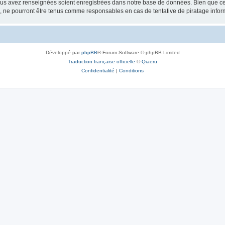
vous avez renseignées soient enregistrées dans notre base de données. Bien que ces
, ne pourront être tenus comme responsables en cas de tentative de piratage info
Développé par
phpBB
® Forum Software © phpBB Limited
Traduction française officielle
©
Qiaeru
Confidentialité
|
Conditions