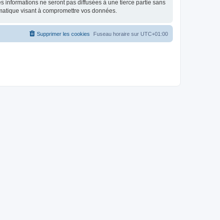
 informations ne seront pas diffusées à une tierce partie sans
rmatique visant à compromettre vos données.
Supprimer les cookies
Fuseau horaire sur
UTC+01:00