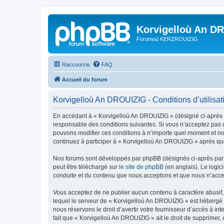
Korvigelloù An D
Foromoù KERZROUIZIG
Raccourcis
FAQ
Accueil du forum
Korvigelloù An DROUIZIG - Conditions d’utilisat
En accédant à « Korvigelloù An DROUIZIG » (désigné ci-après p
responsable des conditions suivantes. Si vous n’acceptez pas d
pouvons modifier ces conditions à n’importe quel moment et no
continuez à participer à « Korvigelloù An DROUIZIG » après que
Nos forums sont développés par phpBB (désignés ci-après par «
peut être téléchargé sur
le site de phpBB
(en anglais). Le logic
conduite et du contenu que nous acceptons et que nous n’acce
Vous acceptez de ne publier aucun contenu à caractère abusif, 
lequel le serveur de « Korvigelloù An DROUIZIG » est hébergé o
nous réservons le droit d’avertir votre fournisseur d’accès à int
fait que « Korvigelloù An DROUIZIG » ait le droit de supprimer,