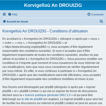
Korvigelloù An DROUIZIG
FAQ
Connexion
R
Accueil du forum
e
Korvigelloù An DROUIZIG - Conditions d’utilisation
c
h
En accédant à « Korvigelloù An DROUIZIG » (désigné ci-après par « nous »,
« notre », « nos », « Korvigelloù An DROUIZIG » et
e
« https://www.drouizig.org/phpBB3 »), vous acceptez d’être légalement
r
responsable des conditions suivantes. Si vous n’acceptez pas d’être
légalement responsable de toutes les conditions suivantes, veuillez ne pas
c
utiliser et accéder à « Korvigelloù An DROUIZIG ». Nous pouvons modifier ces
h
conditions à n’importe quel moment et nous essaierons de vous informer de
ces modifications, bien que nous vous conseillons de vérifier régulièrement
e
par vous-même. En effet, si vous continuez à participer à « Korvigelloù An
r
DROUIZIG » après que des modifications aient été effectuées, vous acceptez
d’être légalement responsable des conditions modifiées et mises à jour.
Nos forums sont développés par phpBB (désignés ci-après par « logiciel
phpBB » et « phpBB Limited ») qui est un logiciel de forum de discussions
déclaré sous la «
licence publique générale GNU 2.0
» et qui peut être
téléchargé sur
le site de phpBB
(en anglais). Le logiciel phpBB a pour seul but
de faciliter les discussions sur internet et phpBB Limited ne peut en aucun cas