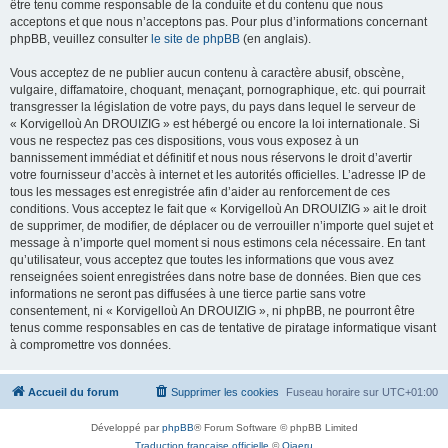
être tenu comme responsable de la conduite et du contenu que nous
acceptons et que nous n’acceptons pas. Pour plus d’informations concernant
phpBB, veuillez consulter
le site de phpBB
(en anglais).
Vous acceptez de ne publier aucun contenu à caractère abusif, obscène,
vulgaire, diffamatoire, choquant, menaçant, pornographique, etc. qui pourrait
transgresser la législation de votre pays, du pays dans lequel le serveur de
« Korvigelloù An DROUIZIG » est hébergé ou encore la loi internationale. Si
vous ne respectez pas ces dispositions, vous vous exposez à un
bannissement immédiat et définitif et nous nous réservons le droit d’avertir
votre fournisseur d’accès à internet et les autorités officielles. L’adresse IP de
tous les messages est enregistrée afin d’aider au renforcement de ces
conditions. Vous acceptez le fait que « Korvigelloù An DROUIZIG » ait le droit
de supprimer, de modifier, de déplacer ou de verrouiller n’importe quel sujet et
message à n’importe quel moment si nous estimons cela nécessaire. En tant
qu’utilisateur, vous acceptez que toutes les informations que vous avez
renseignées soient enregistrées dans notre base de données. Bien que ces
informations ne seront pas diffusées à une tierce partie sans votre
consentement, ni « Korvigelloù An DROUIZIG », ni phpBB, ne pourront être
tenus comme responsables en cas de tentative de piratage informatique visant
à compromettre vos données.
Accueil du forum
Supprimer les cookies
Fuseau horaire sur
UTC+01:00
Développé par
phpBB
® Forum Software © phpBB Limited
Traduction française officielle
©
Qiaeru