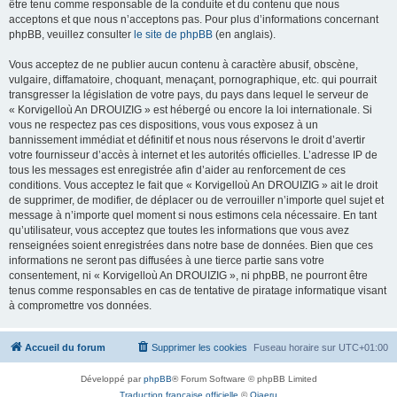
être tenu comme responsable de la conduite et du contenu que nous
acceptons et que nous n’acceptons pas. Pour plus d’informations concernant
phpBB, veuillez consulter
le site de phpBB
(en anglais).
Vous acceptez de ne publier aucun contenu à caractère abusif, obscène,
vulgaire, diffamatoire, choquant, menaçant, pornographique, etc. qui pourrait
transgresser la législation de votre pays, du pays dans lequel le serveur de
« Korvigelloù An DROUIZIG » est hébergé ou encore la loi internationale. Si
vous ne respectez pas ces dispositions, vous vous exposez à un
bannissement immédiat et définitif et nous nous réservons le droit d’avertir
votre fournisseur d’accès à internet et les autorités officielles. L’adresse IP de
tous les messages est enregistrée afin d’aider au renforcement de ces
conditions. Vous acceptez le fait que « Korvigelloù An DROUIZIG » ait le droit
de supprimer, de modifier, de déplacer ou de verrouiller n’importe quel sujet et
message à n’importe quel moment si nous estimons cela nécessaire. En tant
qu’utilisateur, vous acceptez que toutes les informations que vous avez
renseignées soient enregistrées dans notre base de données. Bien que ces
informations ne seront pas diffusées à une tierce partie sans votre
consentement, ni « Korvigelloù An DROUIZIG », ni phpBB, ne pourront être
tenus comme responsables en cas de tentative de piratage informatique visant
à compromettre vos données.
Accueil du forum
Supprimer les cookies
Fuseau horaire sur
UTC+01:00
Développé par
phpBB
® Forum Software © phpBB Limited
Traduction française officielle
©
Qiaeru