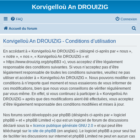
Korvigelloù An DROUIZIG
FAQ
Connexion
R
Accueil du forum
e
Korvigelloù An DROUIZIG - Conditions d’utilisation
c
h
En accédant à « Korvigelloù An DROUIZIG » (désigné ci-après par « nous »,
« notre », « nos », « Korvigelloù An DROUIZIG » et
e
« https://www.drouizig.org/phpBB3 »), vous acceptez d’être légalement
r
responsable des conditions suivantes. Si vous n’acceptez pas d’être
légalement responsable de toutes les conditions suivantes, veuillez ne pas
c
utiliser et accéder à « Korvigelloù An DROUIZIG ». Nous pouvons modifier ces
h
conditions à n’importe quel moment et nous essaierons de vous informer de
ces modifications, bien que nous vous conseillons de vérifier régulièrement
e
par vous-même. En effet, si vous continuez à participer à « Korvigelloù An
r
DROUIZIG » après que des modifications aient été effectuées, vous acceptez
d’être légalement responsable des conditions modifiées et mises à jour.
Nos forums sont développés par phpBB (désignés ci-après par « logiciel
phpBB » et « phpBB Limited ») qui est un logiciel de forum de discussions
déclaré sous la «
licence publique générale GNU 2.0
» et qui peut être
téléchargé sur
le site de phpBB
(en anglais). Le logiciel phpBB a pour seul but
de faciliter les discussions sur internet et phpBB Limited ne peut en aucun cas