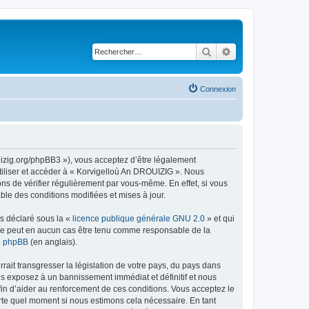
Rechercher
Recherche avancé
Connexion
uizig.org/phpBB3 »), vous acceptez d’être légalement
tiliser et accéder à « Korvigelloù An DROUIZIG ». Nous
s de vérifier régulièrement par vous-même. En effet, si vous
le des conditions modifiées et mises à jour.
ns déclaré sous la «
licence publique générale GNU 2.0
» et qui
ed ne peut en aucun cas être tenu comme responsable de la
de phpBB
(en anglais).
ait transgresser la législation de votre pays, du pays dans
us exposez à un bannissement immédiat et définitif et nous
 afin d’aider au renforcement de ces conditions. Vous acceptez le
orte quel moment si nous estimons cela nécessaire. En tant