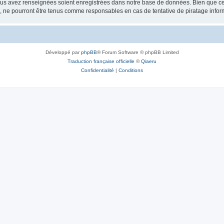
vous avez renseignées soient enregistrées dans notre base de données. Bien que ces
, ne pourront être tenus comme responsables en cas de tentative de piratage info
Développé par
phpBB
® Forum Software © phpBB Limited
Traduction française officielle
©
Qiaeru
Confidentialité
|
Conditions