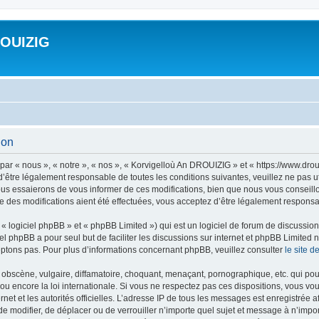
ROUIZIG
ion
ar « nous », « notre », « nos », « Korvigelloù An DROUIZIG » et « https://www.dro
’être légalement responsable de toutes les conditions suivantes, veuillez ne pas u
us essaierons de vous informer de ces modifications, bien que nous vous conseillon
 des modifications aient été effectuées, vous acceptez d’être légalement responsab
 logiciel phpBB » et « phpBB Limited ») qui est un logiciel de forum de discussio
iel phpBB a pour seul but de faciliter les discussions sur internet et phpBB Limit
ptons pas. Pour plus d’informations concernant phpBB, veuillez consulter
le site 
obscène, vulgaire, diffamatoire, choquant, menaçant, pornographique, etc. qui pourr
u encore la loi internationale. Si vous ne respectez pas ces dispositions, vous vo
ernet et les autorités officielles. L’adresse IP de tous les messages est enregistrée
 de modifier, de déplacer ou de verrouiller n’importe quel sujet et message à n’imp