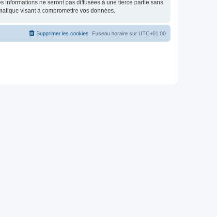
 informations ne seront pas diffusées à une tierce partie sans
rmatique visant à compromettre vos données.
Supprimer les cookies
Fuseau horaire sur
UTC+01:00