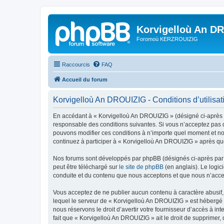
Korvigelloù An D
Foromoù KERZROUIZIG
Raccourcis
FAQ
Accueil du forum
Korvigelloù An DROUIZIG - Conditions d’utilisat
En accédant à « Korvigelloù An DROUIZIG » (désigné ci-après p
responsable des conditions suivantes. Si vous n’acceptez pas d
pouvons modifier ces conditions à n’importe quel moment et no
continuez à participer à « Korvigelloù An DROUIZIG » après que
Nos forums sont développés par phpBB (désignés ci-après par «
peut être téléchargé sur
le site de phpBB
(en anglais). Le logic
conduite et du contenu que nous acceptons et que nous n’acce
Vous acceptez de ne publier aucun contenu à caractère abusif, 
lequel le serveur de « Korvigelloù An DROUIZIG » est hébergé o
nous réservons le droit d’avertir votre fournisseur d’accès à int
fait que « Korvigelloù An DROUIZIG » ait le droit de supprimer,