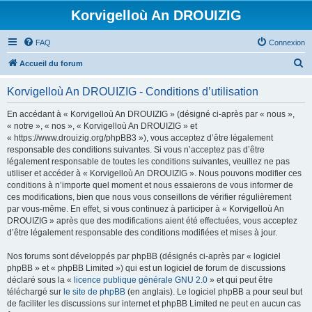
Korvigelloù An DROUIZIG
FAQ
Connexion
R
Accueil du forum
e
Korvigelloù An DROUIZIG - Conditions d’utilisation
c
h
En accédant à « Korvigelloù An DROUIZIG » (désigné ci-après par « nous »,
« notre », « nos », « Korvigelloù An DROUIZIG » et
e
« https://www.drouizig.org/phpBB3 »), vous acceptez d’être légalement
r
responsable des conditions suivantes. Si vous n’acceptez pas d’être
légalement responsable de toutes les conditions suivantes, veuillez ne pas
c
utiliser et accéder à « Korvigelloù An DROUIZIG ». Nous pouvons modifier ces
h
conditions à n’importe quel moment et nous essaierons de vous informer de
ces modifications, bien que nous vous conseillons de vérifier régulièrement
e
par vous-même. En effet, si vous continuez à participer à « Korvigelloù An
r
DROUIZIG » après que des modifications aient été effectuées, vous acceptez
d’être légalement responsable des conditions modifiées et mises à jour.
Nos forums sont développés par phpBB (désignés ci-après par « logiciel
phpBB » et « phpBB Limited ») qui est un logiciel de forum de discussions
déclaré sous la «
licence publique générale GNU 2.0
» et qui peut être
téléchargé sur
le site de phpBB
(en anglais). Le logiciel phpBB a pour seul but
de faciliter les discussions sur internet et phpBB Limited ne peut en aucun cas