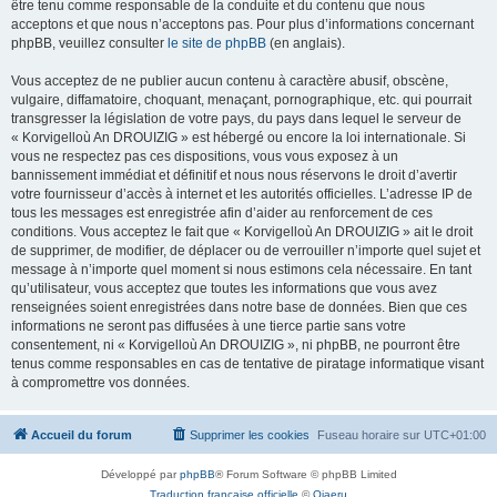
être tenu comme responsable de la conduite et du contenu que nous
acceptons et que nous n’acceptons pas. Pour plus d’informations concernant
phpBB, veuillez consulter
le site de phpBB
(en anglais).
Vous acceptez de ne publier aucun contenu à caractère abusif, obscène,
vulgaire, diffamatoire, choquant, menaçant, pornographique, etc. qui pourrait
transgresser la législation de votre pays, du pays dans lequel le serveur de
« Korvigelloù An DROUIZIG » est hébergé ou encore la loi internationale. Si
vous ne respectez pas ces dispositions, vous vous exposez à un
bannissement immédiat et définitif et nous nous réservons le droit d’avertir
votre fournisseur d’accès à internet et les autorités officielles. L’adresse IP de
tous les messages est enregistrée afin d’aider au renforcement de ces
conditions. Vous acceptez le fait que « Korvigelloù An DROUIZIG » ait le droit
de supprimer, de modifier, de déplacer ou de verrouiller n’importe quel sujet et
message à n’importe quel moment si nous estimons cela nécessaire. En tant
qu’utilisateur, vous acceptez que toutes les informations que vous avez
renseignées soient enregistrées dans notre base de données. Bien que ces
informations ne seront pas diffusées à une tierce partie sans votre
consentement, ni « Korvigelloù An DROUIZIG », ni phpBB, ne pourront être
tenus comme responsables en cas de tentative de piratage informatique visant
à compromettre vos données.
Accueil du forum
Supprimer les cookies
Fuseau horaire sur
UTC+01:00
Développé par
phpBB
® Forum Software © phpBB Limited
Traduction française officielle
©
Qiaeru