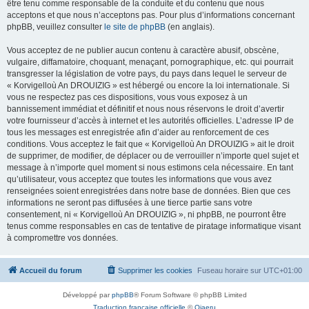
être tenu comme responsable de la conduite et du contenu que nous
acceptons et que nous n’acceptons pas. Pour plus d’informations concernant
phpBB, veuillez consulter
le site de phpBB
(en anglais).
Vous acceptez de ne publier aucun contenu à caractère abusif, obscène,
vulgaire, diffamatoire, choquant, menaçant, pornographique, etc. qui pourrait
transgresser la législation de votre pays, du pays dans lequel le serveur de
« Korvigelloù An DROUIZIG » est hébergé ou encore la loi internationale. Si
vous ne respectez pas ces dispositions, vous vous exposez à un
bannissement immédiat et définitif et nous nous réservons le droit d’avertir
votre fournisseur d’accès à internet et les autorités officielles. L’adresse IP de
tous les messages est enregistrée afin d’aider au renforcement de ces
conditions. Vous acceptez le fait que « Korvigelloù An DROUIZIG » ait le droit
de supprimer, de modifier, de déplacer ou de verrouiller n’importe quel sujet et
message à n’importe quel moment si nous estimons cela nécessaire. En tant
qu’utilisateur, vous acceptez que toutes les informations que vous avez
renseignées soient enregistrées dans notre base de données. Bien que ces
informations ne seront pas diffusées à une tierce partie sans votre
consentement, ni « Korvigelloù An DROUIZIG », ni phpBB, ne pourront être
tenus comme responsables en cas de tentative de piratage informatique visant
à compromettre vos données.
Accueil du forum
Supprimer les cookies
Fuseau horaire sur
UTC+01:00
Développé par
phpBB
® Forum Software © phpBB Limited
Traduction française officielle
©
Qiaeru