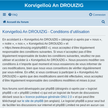
Korvigelloù An DROUIZIG
FAQ
Connexion
R
Accueil du forum
e
Korvigelloù An DROUIZIG - Conditions d’utilisation
c
h
En accédant à « Korvigelloù An DROUIZIG » (désigné ci-après par « nous »,
« notre », « nos », « Korvigelloù An DROUIZIG » et
e
« https://www.drouizig.org/phpBB3 »), vous acceptez d’être légalement
r
responsable des conditions suivantes. Si vous n’acceptez pas d’être
légalement responsable de toutes les conditions suivantes, veuillez ne pas
c
utiliser et accéder à « Korvigelloù An DROUIZIG ». Nous pouvons modifier ces
h
conditions à n’importe quel moment et nous essaierons de vous informer de
ces modifications, bien que nous vous conseillons de vérifier régulièrement
e
par vous-même. En effet, si vous continuez à participer à « Korvigelloù An
r
DROUIZIG » après que des modifications aient été effectuées, vous acceptez
d’être légalement responsable des conditions modifiées et mises à jour.
Nos forums sont développés par phpBB (désignés ci-après par « logiciel
phpBB » et « phpBB Limited ») qui est un logiciel de forum de discussions
déclaré sous la «
licence publique générale GNU 2.0
» et qui peut être
téléchargé sur
le site de phpBB
(en anglais). Le logiciel phpBB a pour seul but
de faciliter les discussions sur internet et phpBB Limited ne peut en aucun cas