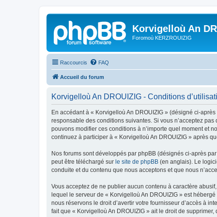
Korvigelloù An D
Foromoù KERZROUIZIG
Raccourcis
FAQ
Accueil du forum
Korvigelloù An DROUIZIG - Conditions d’utilisat
En accédant à « Korvigelloù An DROUIZIG » (désigné ci-après p
responsable des conditions suivantes. Si vous n’acceptez pas d
pouvons modifier ces conditions à n’importe quel moment et no
continuez à participer à « Korvigelloù An DROUIZIG » après que
Nos forums sont développés par phpBB (désignés ci-après par «
peut être téléchargé sur
le site de phpBB
(en anglais). Le logic
conduite et du contenu que nous acceptons et que nous n’acce
Vous acceptez de ne publier aucun contenu à caractère abusif, 
lequel le serveur de « Korvigelloù An DROUIZIG » est hébergé o
nous réservons le droit d’avertir votre fournisseur d’accès à int
fait que « Korvigelloù An DROUIZIG » ait le droit de supprimer,