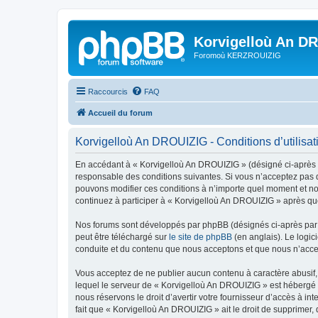
Korvigelloù An D
Foromoù KERZROUIZIG
Raccourcis
FAQ
Accueil du forum
Korvigelloù An DROUIZIG - Conditions d’utilisat
En accédant à « Korvigelloù An DROUIZIG » (désigné ci-après p
responsable des conditions suivantes. Si vous n’acceptez pas d
pouvons modifier ces conditions à n’importe quel moment et no
continuez à participer à « Korvigelloù An DROUIZIG » après que
Nos forums sont développés par phpBB (désignés ci-après par «
peut être téléchargé sur
le site de phpBB
(en anglais). Le logic
conduite et du contenu que nous acceptons et que nous n’acce
Vous acceptez de ne publier aucun contenu à caractère abusif, 
lequel le serveur de « Korvigelloù An DROUIZIG » est hébergé o
nous réservons le droit d’avertir votre fournisseur d’accès à int
fait que « Korvigelloù An DROUIZIG » ait le droit de supprimer,