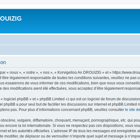
ROUIZIG
ion
ar « nous », « notre », « nos », « Korvigelloù An DROUIZIG » et « https://www.dro
’être légalement responsable de toutes les conditions suivantes, veuillez ne pas u
us essaierons de vous informer de ces modifications, bien que nous vous conseillon
 des modifications aient été effectuées, vous acceptez d’être légalement responsab
 logiciel phpBB » et « phpBB Limited ») qui est un logiciel de forum de discussio
iel phpBB a pour seul but de faciliter les discussions sur internet et phpBB Limit
ptons pas. Pour plus d’informations concernant phpBB, veuillez consulter
le site 
obscène, vulgaire, diffamatoire, choquant, menaçant, pornographique, etc. qui pourr
u encore la loi internationale. Si vous ne respectez pas ces dispositions, vous vo
ernet et les autorités officielles. L’adresse IP de tous les messages est enregistrée
 de modifier, de déplacer ou de verrouiller n’importe quel sujet et message à n’imp