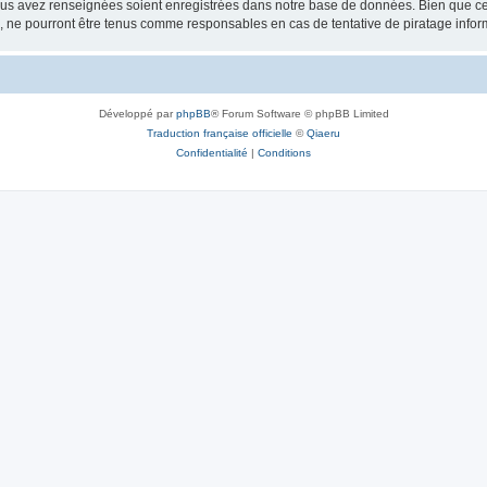
vous avez renseignées soient enregistrées dans notre base de données. Bien que ces
, ne pourront être tenus comme responsables en cas de tentative de piratage info
Développé par
phpBB
® Forum Software © phpBB Limited
Traduction française officielle
©
Qiaeru
Confidentialité
|
Conditions