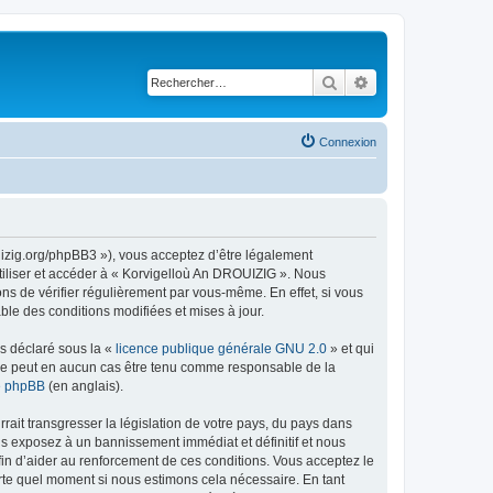
Rechercher
Recherche avancé
Connexion
uizig.org/phpBB3 »), vous acceptez d’être légalement
tiliser et accéder à « Korvigelloù An DROUIZIG ». Nous
s de vérifier régulièrement par vous-même. En effet, si vous
le des conditions modifiées et mises à jour.
ns déclaré sous la «
licence publique générale GNU 2.0
» et qui
ed ne peut en aucun cas être tenu comme responsable de la
de phpBB
(en anglais).
ait transgresser la législation de votre pays, du pays dans
us exposez à un bannissement immédiat et définitif et nous
 afin d’aider au renforcement de ces conditions. Vous acceptez le
orte quel moment si nous estimons cela nécessaire. En tant