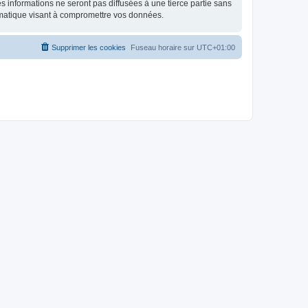
 informations ne seront pas diffusées à une tierce partie sans
rmatique visant à compromettre vos données.
Supprimer les cookies
Fuseau horaire sur
UTC+01:00