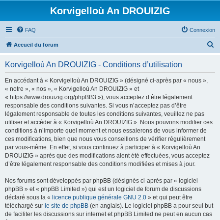
Korvigelloù An DROUIZIG
FAQ
Connexion
R
Accueil du forum
e
Korvigelloù An DROUIZIG - Conditions d’utilisation
c
h
En accédant à « Korvigelloù An DROUIZIG » (désigné ci-après par « nous »,
« notre », « nos », « Korvigelloù An DROUIZIG » et
e
« https://www.drouizig.org/phpBB3 »), vous acceptez d’être légalement
r
responsable des conditions suivantes. Si vous n’acceptez pas d’être
légalement responsable de toutes les conditions suivantes, veuillez ne pas
c
utiliser et accéder à « Korvigelloù An DROUIZIG ». Nous pouvons modifier ces
h
conditions à n’importe quel moment et nous essaierons de vous informer de
ces modifications, bien que nous vous conseillons de vérifier régulièrement
e
par vous-même. En effet, si vous continuez à participer à « Korvigelloù An
r
DROUIZIG » après que des modifications aient été effectuées, vous acceptez
d’être légalement responsable des conditions modifiées et mises à jour.
Nos forums sont développés par phpBB (désignés ci-après par « logiciel
phpBB » et « phpBB Limited ») qui est un logiciel de forum de discussions
déclaré sous la «
licence publique générale GNU 2.0
» et qui peut être
téléchargé sur
le site de phpBB
(en anglais). Le logiciel phpBB a pour seul but
de faciliter les discussions sur internet et phpBB Limited ne peut en aucun cas