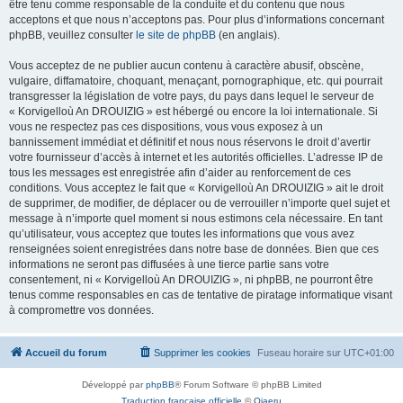
être tenu comme responsable de la conduite et du contenu que nous
acceptons et que nous n’acceptons pas. Pour plus d’informations concernant
phpBB, veuillez consulter
le site de phpBB
(en anglais).
Vous acceptez de ne publier aucun contenu à caractère abusif, obscène,
vulgaire, diffamatoire, choquant, menaçant, pornographique, etc. qui pourrait
transgresser la législation de votre pays, du pays dans lequel le serveur de
« Korvigelloù An DROUIZIG » est hébergé ou encore la loi internationale. Si
vous ne respectez pas ces dispositions, vous vous exposez à un
bannissement immédiat et définitif et nous nous réservons le droit d’avertir
votre fournisseur d’accès à internet et les autorités officielles. L’adresse IP de
tous les messages est enregistrée afin d’aider au renforcement de ces
conditions. Vous acceptez le fait que « Korvigelloù An DROUIZIG » ait le droit
de supprimer, de modifier, de déplacer ou de verrouiller n’importe quel sujet et
message à n’importe quel moment si nous estimons cela nécessaire. En tant
qu’utilisateur, vous acceptez que toutes les informations que vous avez
renseignées soient enregistrées dans notre base de données. Bien que ces
informations ne seront pas diffusées à une tierce partie sans votre
consentement, ni « Korvigelloù An DROUIZIG », ni phpBB, ne pourront être
tenus comme responsables en cas de tentative de piratage informatique visant
à compromettre vos données.
Accueil du forum
Supprimer les cookies
Fuseau horaire sur
UTC+01:00
Développé par
phpBB
® Forum Software © phpBB Limited
Traduction française officielle
©
Qiaeru