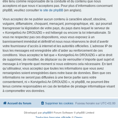
être tenu comme responsable de la conduite et du contenu que nous
acceptons et que nous n’acceptons pas. Pour plus d’informations concernant
phpBB, veuillez consulter
le site de phpBB
(en anglais).
Vous acceptez de ne publier aucun contenu à caractère abusif, obscène,
vulgaire, diffamatoire, choquant, menaçant, pornographique, etc. qui pourrait
transgresser la législation de votre pays, du pays dans lequel le serveur de
« Korvigelloù An DROUIZIG » est hébergé ou encore la loi internationale. Si
vous ne respectez pas ces dispositions, vous vous exposez à un
bannissement immédiat et définitif et nous nous réservons le droit d’avertir
votre fournisseur d’accès à internet et les autorités officielles. L’adresse IP de
tous les messages est enregistrée afin d’aider au renforcement de ces
conditions. Vous acceptez le fait que « Korvigelloù An DROUIZIG » ait le droit
de supprimer, de modifier, de déplacer ou de verrouiller n’importe quel sujet et
message à n’importe quel moment si nous estimons cela nécessaire. En tant
qu’utilisateur, vous acceptez que toutes les informations que vous avez
renseignées soient enregistrées dans notre base de données. Bien que ces
informations ne seront pas diffusées à une tierce partie sans votre
consentement, ni « Korvigelloù An DROUIZIG », ni phpBB, ne pourront être
tenus comme responsables en cas de tentative de piratage informatique visant
à compromettre vos données.
Accueil du forum
Supprimer les cookies
Fuseau horaire sur
UTC+01:00
Développé par
phpBB
® Forum Software © phpBB Limited
Traduction française officielle
©
Qiaeru