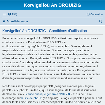
Korvigelloù An DROUIZIG
FAQ
Connexion
R
Accueil du forum
e
Korvigelloù An DROUIZIG - Conditions d’utilisation
c
h
En accédant à « Korvigelloù An DROUIZIG » (désigné ci-après par « nous »,
« notre », « nos », « Korvigelloù An DROUIZIG » et
e
« https://www.drouizig.org/phpBB3 »), vous acceptez d’être légalement
r
responsable des conditions suivantes. Si vous n’acceptez pas d’être
légalement responsable de toutes les conditions suivantes, veuillez ne pas
c
utiliser et accéder à « Korvigelloù An DROUIZIG ». Nous pouvons modifier ces
h
conditions à n’importe quel moment et nous essaierons de vous informer de
ces modifications, bien que nous vous conseillons de vérifier régulièrement
e
par vous-même. En effet, si vous continuez à participer à « Korvigelloù An
r
DROUIZIG » après que des modifications aient été effectuées, vous acceptez
d’être légalement responsable des conditions modifiées et mises à jour.
Nos forums sont développés par phpBB (désignés ci-après par « logiciel
phpBB » et « phpBB Limited ») qui est un logiciel de forum de discussions
déclaré sous la «
licence publique générale GNU 2.0
» et qui peut être
téléchargé sur
le site de phpBB
(en anglais). Le logiciel phpBB a pour seul but
de faciliter les discussions sur internet et phpBB Limited ne peut en aucun cas