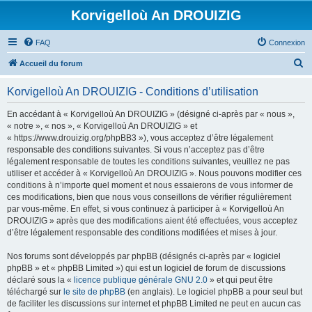
Korvigelloù An DROUIZIG
FAQ
Connexion
R
Accueil du forum
e
Korvigelloù An DROUIZIG - Conditions d’utilisation
c
h
En accédant à « Korvigelloù An DROUIZIG » (désigné ci-après par « nous »,
« notre », « nos », « Korvigelloù An DROUIZIG » et
e
« https://www.drouizig.org/phpBB3 »), vous acceptez d’être légalement
r
responsable des conditions suivantes. Si vous n’acceptez pas d’être
légalement responsable de toutes les conditions suivantes, veuillez ne pas
c
utiliser et accéder à « Korvigelloù An DROUIZIG ». Nous pouvons modifier ces
h
conditions à n’importe quel moment et nous essaierons de vous informer de
ces modifications, bien que nous vous conseillons de vérifier régulièrement
e
par vous-même. En effet, si vous continuez à participer à « Korvigelloù An
r
DROUIZIG » après que des modifications aient été effectuées, vous acceptez
d’être légalement responsable des conditions modifiées et mises à jour.
Nos forums sont développés par phpBB (désignés ci-après par « logiciel
phpBB » et « phpBB Limited ») qui est un logiciel de forum de discussions
déclaré sous la «
licence publique générale GNU 2.0
» et qui peut être
téléchargé sur
le site de phpBB
(en anglais). Le logiciel phpBB a pour seul but
de faciliter les discussions sur internet et phpBB Limited ne peut en aucun cas