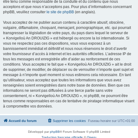
être tenu comme responsable de la conduite et du contenu que nous
acceptons et que nous n’acceptons pas. Pour plus d’informations concernant
phpBB, veuillez consulter
le site de phpBB
(en anglais).
Vous acceptez de ne publier aucun contenu à caractère abusif, obscène,
vulgaire, diffamatoire, choquant, menaçant, pornographique, etc. qui pourrait
transgresser la législation de votre pays, du pays dans lequel le serveur de
« Korvigelloù An DROUIZIG » est hébergé ou encore la loi internationale. Si
vous ne respectez pas ces dispositions, vous vous exposez à un
bannissement immédiat et définitif et nous nous réservons le droit d’avertir
votre fournisseur d’accès à internet et les autorités officielles. L’adresse IP de
tous les messages est enregistrée afin d’aider au renforcement de ces
conditions. Vous acceptez le fait que « Korvigelloù An DROUIZIG » ait le droit
de supprimer, de modifier, de déplacer ou de verrouiller n’importe quel sujet et
message à n’importe quel moment si nous estimons cela nécessaire. En tant
qu’utilisateur, vous acceptez que toutes les informations que vous avez
renseignées soient enregistrées dans notre base de données. Bien que ces
informations ne seront pas diffusées à une tierce partie sans votre
consentement, ni « Korvigelloù An DROUIZIG », ni phpBB, ne pourront être
tenus comme responsables en cas de tentative de piratage informatique visant
à compromettre vos données.
Accueil du forum
Supprimer les cookies
Fuseau horaire sur
UTC+01:00
Développé par
phpBB
® Forum Software © phpBB Limited
Traduction française officielle
©
Qiaeru