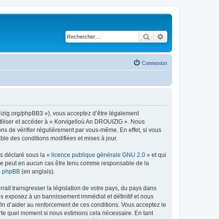
Rechercher
Recherche avancé
Connexion
uizig.org/phpBB3 »), vous acceptez d’être légalement
tiliser et accéder à « Korvigelloù An DROUIZIG ». Nous
s de vérifier régulièrement par vous-même. En effet, si vous
le des conditions modifiées et mises à jour.
ns déclaré sous la «
licence publique générale GNU 2.0
» et qui
ed ne peut en aucun cas être tenu comme responsable de la
de phpBB
(en anglais).
ait transgresser la législation de votre pays, du pays dans
us exposez à un bannissement immédiat et définitif et nous
 afin d’aider au renforcement de ces conditions. Vous acceptez le
orte quel moment si nous estimons cela nécessaire. En tant