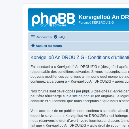
Korvigelloù An D
Foromoù KERZROUIZIG
Raccourcis
FAQ
Accueil du forum
Korvigelloù An DROUIZIG - Conditions d’utilisat
En accédant à « Korvigelloù An DROUIZIG » (désigné ci-après p
responsable des conditions suivantes. Si vous n’acceptez pas d
pouvons modifier ces conditions à n’importe quel moment et no
continuez à participer à « Korvigelloù An DROUIZIG » après que
Nos forums sont développés par phpBB (désignés ci-après par «
peut être téléchargé sur
le site de phpBB
(en anglais). Le logic
conduite et du contenu que nous acceptons et que nous n’acce
Vous acceptez de ne publier aucun contenu à caractère abusif, 
lequel le serveur de « Korvigelloù An DROUIZIG » est hébergé o
nous réservons le droit d’avertir votre fournisseur d’accès à int
fait que « Korvigelloù An DROUIZIG » ait le droit de supprimer,