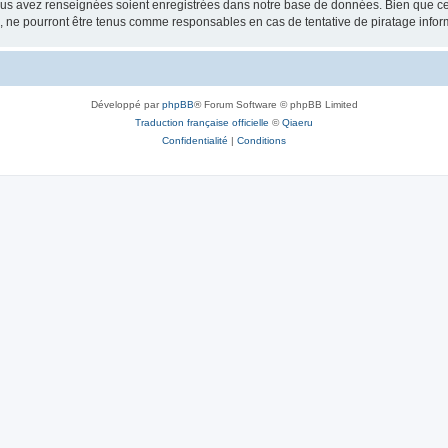
vous avez renseignées soient enregistrées dans notre base de données. Bien que ces
, ne pourront être tenus comme responsables en cas de tentative de piratage info
Développé par
phpBB
® Forum Software © phpBB Limited
Traduction française officielle
©
Qiaeru
Confidentialité
|
Conditions