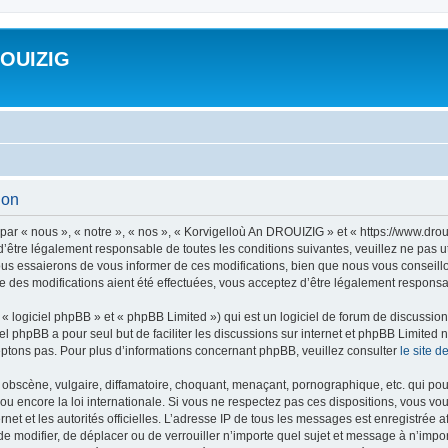
ROUIZIG
ion
ar « nous », « notre », « nos », « Korvigelloù An DROUIZIG » et « https://www.dro
’être légalement responsable de toutes les conditions suivantes, veuillez ne pas u
us essaierons de vous informer de ces modifications, bien que nous vous conseillon
 des modifications aient été effectuées, vous acceptez d’être légalement responsab
 logiciel phpBB » et « phpBB Limited ») qui est un logiciel de forum de discussio
iel phpBB a pour seul but de faciliter les discussions sur internet et phpBB Limit
ptons pas. Pour plus d’informations concernant phpBB, veuillez consulter
le site 
obscène, vulgaire, diffamatoire, choquant, menaçant, pornographique, etc. qui pourr
u encore la loi internationale. Si vous ne respectez pas ces dispositions, vous vo
ernet et les autorités officielles. L’adresse IP de tous les messages est enregistrée
 de modifier, de déplacer ou de verrouiller n’importe quel sujet et message à n’imp