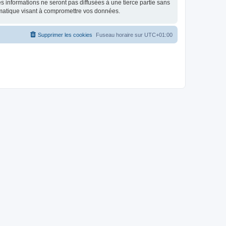
 informations ne seront pas diffusées à une tierce partie sans
rmatique visant à compromettre vos données.
Supprimer les cookies
Fuseau horaire sur
UTC+01:00