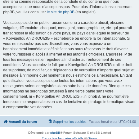
être tenu comme responsable de la conduite et du contenu que nous
acceptons et que nous n’acceptons pas. Pour plus d’informations concernant
phpBB, veuillez consulter
le site de phpBB
(en anglais).
Vous acceptez de ne publier aucun contenu à caractère abusif, obscène,
vulgaire, diffamatoire, choquant, menaçant, pornographique, etc. qui pourrait
transgresser la législation de votre pays, du pays dans lequel le serveur de
« Korvigelloù An DROUIZIG » est hébergé ou encore la loi internationale. Si
vous ne respectez pas ces dispositions, vous vous exposez à un
bannissement immédiat et définitif et nous nous réservons le droit d’avertir
votre fournisseur d’accès à internet et les autorités officielles. L’adresse IP de
tous les messages est enregistrée afin d’aider au renforcement de ces
conditions. Vous acceptez le fait que « Korvigelloù An DROUIZIG » ait le droit
de supprimer, de modifier, de déplacer ou de verrouiller n’importe quel sujet et
message à n’importe quel moment si nous estimons cela nécessaire. En tant
qu’utilisateur, vous acceptez que toutes les informations que vous avez
renseignées soient enregistrées dans notre base de données. Bien que ces
informations ne seront pas diffusées à une tierce partie sans votre
consentement, ni « Korvigelloù An DROUIZIG », ni phpBB, ne pourront être
tenus comme responsables en cas de tentative de piratage informatique visant
à compromettre vos données.
Accueil du forum
Supprimer les cookies
Fuseau horaire sur
UTC+01:00
Développé par
phpBB
® Forum Software © phpBB Limited
Traduction française officielle
©
Qiaeru