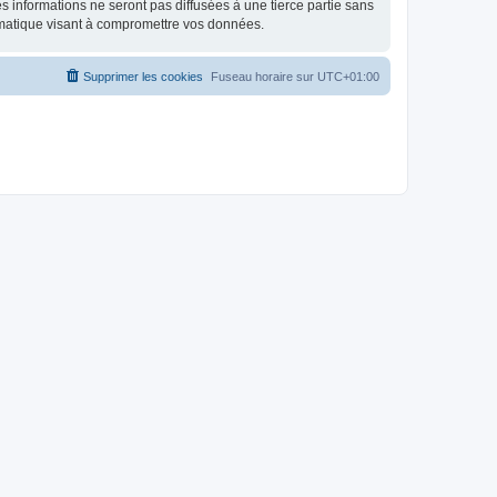
 informations ne seront pas diffusées à une tierce partie sans
rmatique visant à compromettre vos données.
Supprimer les cookies
Fuseau horaire sur
UTC+01:00