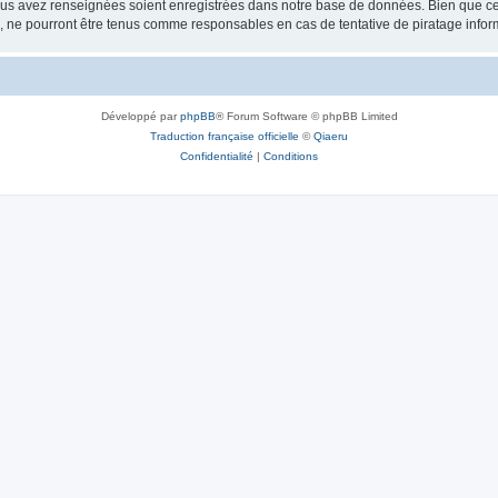
vous avez renseignées soient enregistrées dans notre base de données. Bien que ces
, ne pourront être tenus comme responsables en cas de tentative de piratage info
Développé par
phpBB
® Forum Software © phpBB Limited
Traduction française officielle
©
Qiaeru
Confidentialité
|
Conditions