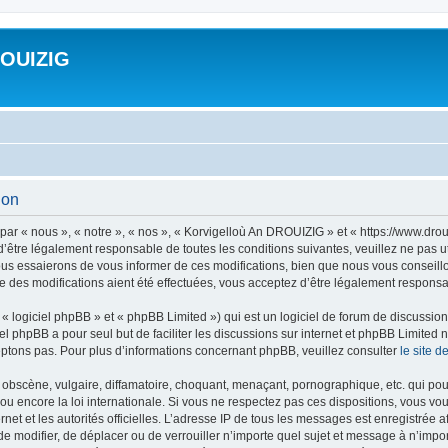
ROUIZIG
ion
ar « nous », « notre », « nos », « Korvigelloù An DROUIZIG » et « https://www.dro
’être légalement responsable de toutes les conditions suivantes, veuillez ne pas u
us essaierons de vous informer de ces modifications, bien que nous vous conseillon
 des modifications aient été effectuées, vous acceptez d’être légalement responsab
 logiciel phpBB » et « phpBB Limited ») qui est un logiciel de forum de discussio
iel phpBB a pour seul but de faciliter les discussions sur internet et phpBB Limit
ptons pas. Pour plus d’informations concernant phpBB, veuillez consulter
le site 
obscène, vulgaire, diffamatoire, choquant, menaçant, pornographique, etc. qui pourr
u encore la loi internationale. Si vous ne respectez pas ces dispositions, vous vo
ernet et les autorités officielles. L’adresse IP de tous les messages est enregistrée
 de modifier, de déplacer ou de verrouiller n’importe quel sujet et message à n’imp