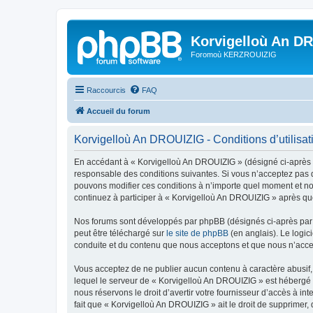
Korvigelloù An D
Foromoù KERZROUIZIG
Raccourcis
FAQ
Accueil du forum
Korvigelloù An DROUIZIG - Conditions d’utilisat
En accédant à « Korvigelloù An DROUIZIG » (désigné ci-après p
responsable des conditions suivantes. Si vous n’acceptez pas d
pouvons modifier ces conditions à n’importe quel moment et no
continuez à participer à « Korvigelloù An DROUIZIG » après que
Nos forums sont développés par phpBB (désignés ci-après par «
peut être téléchargé sur
le site de phpBB
(en anglais). Le logic
conduite et du contenu que nous acceptons et que nous n’acce
Vous acceptez de ne publier aucun contenu à caractère abusif, 
lequel le serveur de « Korvigelloù An DROUIZIG » est hébergé o
nous réservons le droit d’avertir votre fournisseur d’accès à int
fait que « Korvigelloù An DROUIZIG » ait le droit de supprimer,