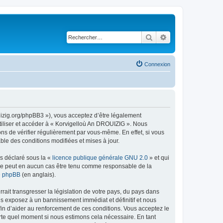
Rechercher
Recherche avancé
Connexion
uizig.org/phpBB3 »), vous acceptez d’être légalement
tiliser et accéder à « Korvigelloù An DROUIZIG ». Nous
s de vérifier régulièrement par vous-même. En effet, si vous
le des conditions modifiées et mises à jour.
ns déclaré sous la «
licence publique générale GNU 2.0
» et qui
ed ne peut en aucun cas être tenu comme responsable de la
de phpBB
(en anglais).
ait transgresser la législation de votre pays, du pays dans
us exposez à un bannissement immédiat et définitif et nous
 afin d’aider au renforcement de ces conditions. Vous acceptez le
orte quel moment si nous estimons cela nécessaire. En tant