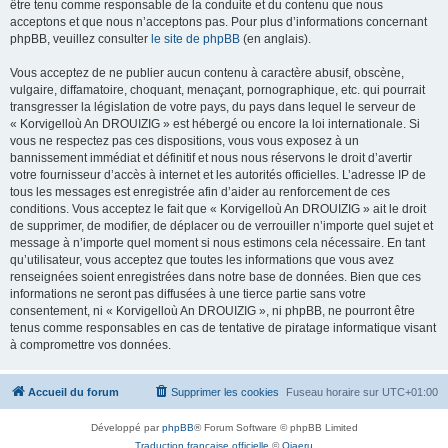
être tenu comme responsable de la conduite et du contenu que nous
acceptons et que nous n’acceptons pas. Pour plus d’informations concernant
phpBB, veuillez consulter
le site de phpBB
(en anglais).
Vous acceptez de ne publier aucun contenu à caractère abusif, obscène,
vulgaire, diffamatoire, choquant, menaçant, pornographique, etc. qui pourrait
transgresser la législation de votre pays, du pays dans lequel le serveur de
« Korvigelloù An DROUIZIG » est hébergé ou encore la loi internationale. Si
vous ne respectez pas ces dispositions, vous vous exposez à un
bannissement immédiat et définitif et nous nous réservons le droit d’avertir
votre fournisseur d’accès à internet et les autorités officielles. L’adresse IP de
tous les messages est enregistrée afin d’aider au renforcement de ces
conditions. Vous acceptez le fait que « Korvigelloù An DROUIZIG » ait le droit
de supprimer, de modifier, de déplacer ou de verrouiller n’importe quel sujet et
message à n’importe quel moment si nous estimons cela nécessaire. En tant
qu’utilisateur, vous acceptez que toutes les informations que vous avez
renseignées soient enregistrées dans notre base de données. Bien que ces
informations ne seront pas diffusées à une tierce partie sans votre
consentement, ni « Korvigelloù An DROUIZIG », ni phpBB, ne pourront être
tenus comme responsables en cas de tentative de piratage informatique visant
à compromettre vos données.
Accueil du forum
Supprimer les cookies
Fuseau horaire sur
UTC+01:00
Développé par
phpBB
® Forum Software © phpBB Limited
Traduction française officielle
©
Qiaeru