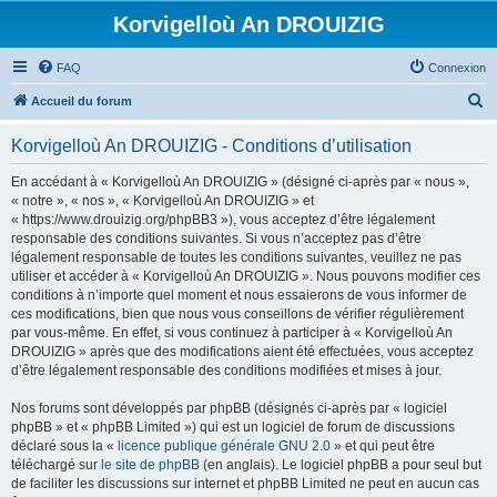
Korvigelloù An DROUIZIG
FAQ
Connexion
R
Accueil du forum
e
Korvigelloù An DROUIZIG - Conditions d’utilisation
c
h
En accédant à « Korvigelloù An DROUIZIG » (désigné ci-après par « nous »,
« notre », « nos », « Korvigelloù An DROUIZIG » et
e
« https://www.drouizig.org/phpBB3 »), vous acceptez d’être légalement
r
responsable des conditions suivantes. Si vous n’acceptez pas d’être
légalement responsable de toutes les conditions suivantes, veuillez ne pas
c
utiliser et accéder à « Korvigelloù An DROUIZIG ». Nous pouvons modifier ces
h
conditions à n’importe quel moment et nous essaierons de vous informer de
ces modifications, bien que nous vous conseillons de vérifier régulièrement
e
par vous-même. En effet, si vous continuez à participer à « Korvigelloù An
r
DROUIZIG » après que des modifications aient été effectuées, vous acceptez
d’être légalement responsable des conditions modifiées et mises à jour.
Nos forums sont développés par phpBB (désignés ci-après par « logiciel
phpBB » et « phpBB Limited ») qui est un logiciel de forum de discussions
déclaré sous la «
licence publique générale GNU 2.0
» et qui peut être
téléchargé sur
le site de phpBB
(en anglais). Le logiciel phpBB a pour seul but
de faciliter les discussions sur internet et phpBB Limited ne peut en aucun cas