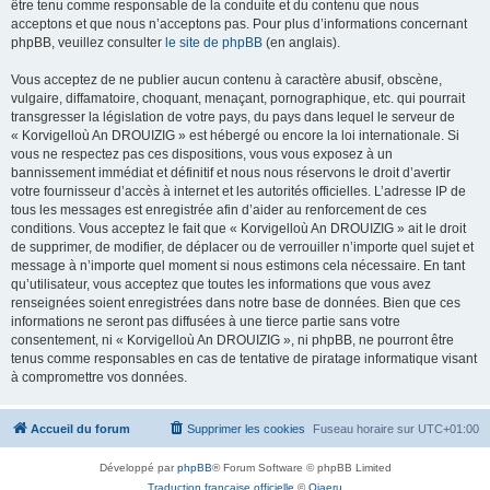
être tenu comme responsable de la conduite et du contenu que nous
acceptons et que nous n’acceptons pas. Pour plus d’informations concernant
phpBB, veuillez consulter
le site de phpBB
(en anglais).
Vous acceptez de ne publier aucun contenu à caractère abusif, obscène,
vulgaire, diffamatoire, choquant, menaçant, pornographique, etc. qui pourrait
transgresser la législation de votre pays, du pays dans lequel le serveur de
« Korvigelloù An DROUIZIG » est hébergé ou encore la loi internationale. Si
vous ne respectez pas ces dispositions, vous vous exposez à un
bannissement immédiat et définitif et nous nous réservons le droit d’avertir
votre fournisseur d’accès à internet et les autorités officielles. L’adresse IP de
tous les messages est enregistrée afin d’aider au renforcement de ces
conditions. Vous acceptez le fait que « Korvigelloù An DROUIZIG » ait le droit
de supprimer, de modifier, de déplacer ou de verrouiller n’importe quel sujet et
message à n’importe quel moment si nous estimons cela nécessaire. En tant
qu’utilisateur, vous acceptez que toutes les informations que vous avez
renseignées soient enregistrées dans notre base de données. Bien que ces
informations ne seront pas diffusées à une tierce partie sans votre
consentement, ni « Korvigelloù An DROUIZIG », ni phpBB, ne pourront être
tenus comme responsables en cas de tentative de piratage informatique visant
à compromettre vos données.
Accueil du forum
Supprimer les cookies
Fuseau horaire sur
UTC+01:00
Développé par
phpBB
® Forum Software © phpBB Limited
Traduction française officielle
©
Qiaeru