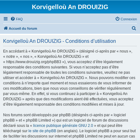
Korvigelloù An DROUIZIG
FAQ
Connexion
R
Accueil du forum
e
Korvigelloù An DROUIZIG - Conditions d’utilisation
c
h
En accédant à « Korvigelloù An DROUIZIG » (désigné ci-après par « nous »,
« notre », « nos », « Korvigelloù An DROUIZIG » et
e
« https://www.drouizig.org/phpBB3 »), vous acceptez d’être légalement
r
responsable des conditions suivantes. Si vous n’acceptez pas d’être
légalement responsable de toutes les conditions suivantes, veuillez ne pas
c
utiliser et accéder à « Korvigelloù An DROUIZIG ». Nous pouvons modifier ces
h
conditions à n’importe quel moment et nous essaierons de vous informer de
ces modifications, bien que nous vous conseillons de vérifier régulièrement
e
par vous-même. En effet, si vous continuez à participer à « Korvigelloù An
r
DROUIZIG » après que des modifications aient été effectuées, vous acceptez
d’être légalement responsable des conditions modifiées et mises à jour.
Nos forums sont développés par phpBB (désignés ci-après par « logiciel
phpBB » et « phpBB Limited ») qui est un logiciel de forum de discussions
déclaré sous la «
licence publique générale GNU 2.0
» et qui peut être
téléchargé sur
le site de phpBB
(en anglais). Le logiciel phpBB a pour seul but
de faciliter les discussions sur internet et phpBB Limited ne peut en aucun cas