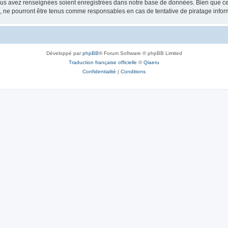
vous avez renseignées soient enregistrées dans notre base de données. Bien que ces
, ne pourront être tenus comme responsables en cas de tentative de piratage info
Développé par
phpBB
® Forum Software © phpBB Limited
Traduction française officielle
©
Qiaeru
Confidentialité
|
Conditions