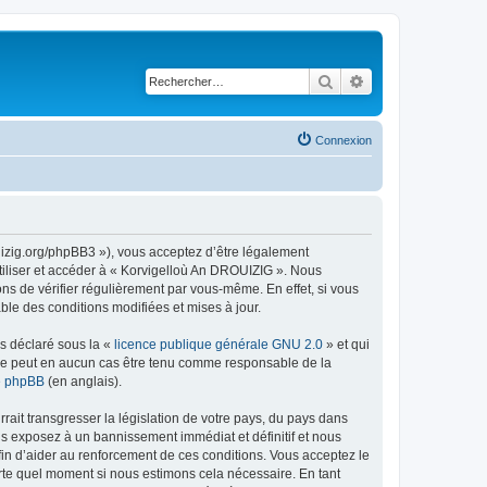
Rechercher
Recherche avancé
Connexion
uizig.org/phpBB3 »), vous acceptez d’être légalement
tiliser et accéder à « Korvigelloù An DROUIZIG ». Nous
s de vérifier régulièrement par vous-même. En effet, si vous
le des conditions modifiées et mises à jour.
ns déclaré sous la «
licence publique générale GNU 2.0
» et qui
ed ne peut en aucun cas être tenu comme responsable de la
de phpBB
(en anglais).
ait transgresser la législation de votre pays, du pays dans
us exposez à un bannissement immédiat et définitif et nous
 afin d’aider au renforcement de ces conditions. Vous acceptez le
orte quel moment si nous estimons cela nécessaire. En tant