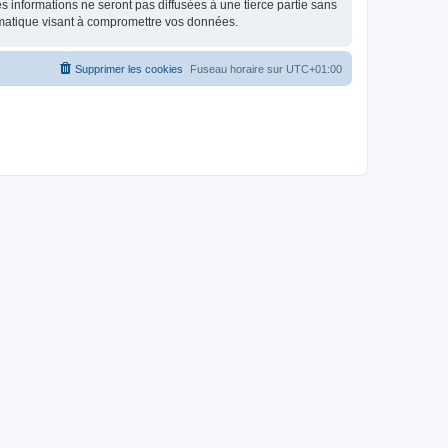
 informations ne seront pas diffusées à une tierce partie sans
rmatique visant à compromettre vos données.
Supprimer les cookies
Fuseau horaire sur
UTC+01:00