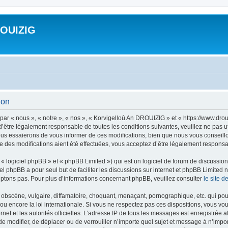
ROUIZIG
ion
ar « nous », « notre », « nos », « Korvigelloù An DROUIZIG » et « https://www.dro
’être légalement responsable de toutes les conditions suivantes, veuillez ne pas u
us essaierons de vous informer de ces modifications, bien que nous vous conseillon
 des modifications aient été effectuées, vous acceptez d’être légalement responsab
 logiciel phpBB » et « phpBB Limited ») qui est un logiciel de forum de discussio
iel phpBB a pour seul but de faciliter les discussions sur internet et phpBB Limit
ptons pas. Pour plus d’informations concernant phpBB, veuillez consulter
le site 
obscène, vulgaire, diffamatoire, choquant, menaçant, pornographique, etc. qui pourr
u encore la loi internationale. Si vous ne respectez pas ces dispositions, vous vo
ernet et les autorités officielles. L’adresse IP de tous les messages est enregistrée
 de modifier, de déplacer ou de verrouiller n’importe quel sujet et message à n’imp