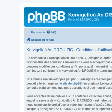
Korvigelloù An D
Foromoù KERZROUIZIG
Raccourcis
FAQ
Accueil du forum
Korvigelloù An DROUIZIG - Conditions d’utilisat
En accédant à « Korvigelloù An DROUIZIG » (désigné ci-après p
responsable des conditions suivantes. Si vous n’acceptez pas d
pouvons modifier ces conditions à n’importe quel moment et no
continuez à participer à « Korvigelloù An DROUIZIG » après que
Nos forums sont développés par phpBB (désignés ci-après par «
peut être téléchargé sur
le site de phpBB
(en anglais). Le logic
conduite et du contenu que nous acceptons et que nous n’acce
Vous acceptez de ne publier aucun contenu à caractère abusif, 
lequel le serveur de « Korvigelloù An DROUIZIG » est hébergé o
nous réservons le droit d’avertir votre fournisseur d’accès à int
fait que « Korvigelloù An DROUIZIG » ait le droit de supprimer,