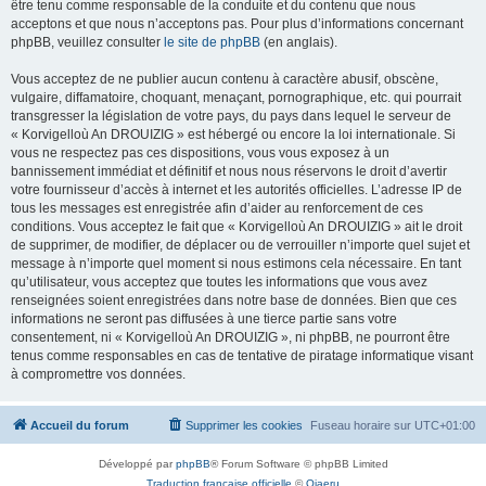
être tenu comme responsable de la conduite et du contenu que nous
acceptons et que nous n’acceptons pas. Pour plus d’informations concernant
phpBB, veuillez consulter
le site de phpBB
(en anglais).
Vous acceptez de ne publier aucun contenu à caractère abusif, obscène,
vulgaire, diffamatoire, choquant, menaçant, pornographique, etc. qui pourrait
transgresser la législation de votre pays, du pays dans lequel le serveur de
« Korvigelloù An DROUIZIG » est hébergé ou encore la loi internationale. Si
vous ne respectez pas ces dispositions, vous vous exposez à un
bannissement immédiat et définitif et nous nous réservons le droit d’avertir
votre fournisseur d’accès à internet et les autorités officielles. L’adresse IP de
tous les messages est enregistrée afin d’aider au renforcement de ces
conditions. Vous acceptez le fait que « Korvigelloù An DROUIZIG » ait le droit
de supprimer, de modifier, de déplacer ou de verrouiller n’importe quel sujet et
message à n’importe quel moment si nous estimons cela nécessaire. En tant
qu’utilisateur, vous acceptez que toutes les informations que vous avez
renseignées soient enregistrées dans notre base de données. Bien que ces
informations ne seront pas diffusées à une tierce partie sans votre
consentement, ni « Korvigelloù An DROUIZIG », ni phpBB, ne pourront être
tenus comme responsables en cas de tentative de piratage informatique visant
à compromettre vos données.
Accueil du forum
Supprimer les cookies
Fuseau horaire sur
UTC+01:00
Développé par
phpBB
® Forum Software © phpBB Limited
Traduction française officielle
©
Qiaeru