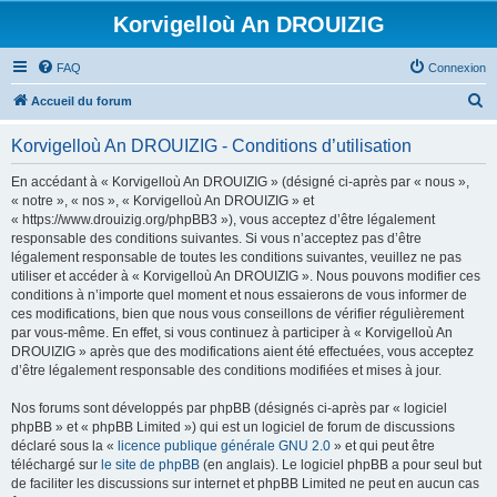
Korvigelloù An DROUIZIG
FAQ
Connexion
R
Accueil du forum
e
Korvigelloù An DROUIZIG - Conditions d’utilisation
c
h
En accédant à « Korvigelloù An DROUIZIG » (désigné ci-après par « nous »,
« notre », « nos », « Korvigelloù An DROUIZIG » et
e
« https://www.drouizig.org/phpBB3 »), vous acceptez d’être légalement
r
responsable des conditions suivantes. Si vous n’acceptez pas d’être
légalement responsable de toutes les conditions suivantes, veuillez ne pas
c
utiliser et accéder à « Korvigelloù An DROUIZIG ». Nous pouvons modifier ces
h
conditions à n’importe quel moment et nous essaierons de vous informer de
ces modifications, bien que nous vous conseillons de vérifier régulièrement
e
par vous-même. En effet, si vous continuez à participer à « Korvigelloù An
r
DROUIZIG » après que des modifications aient été effectuées, vous acceptez
d’être légalement responsable des conditions modifiées et mises à jour.
Nos forums sont développés par phpBB (désignés ci-après par « logiciel
phpBB » et « phpBB Limited ») qui est un logiciel de forum de discussions
déclaré sous la «
licence publique générale GNU 2.0
» et qui peut être
téléchargé sur
le site de phpBB
(en anglais). Le logiciel phpBB a pour seul but
de faciliter les discussions sur internet et phpBB Limited ne peut en aucun cas