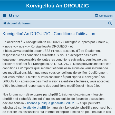
Korvigelloù An DROUIZIG
FAQ
Connexion
R
Accueil du forum
e
Korvigelloù An DROUIZIG - Conditions d’utilisation
c
h
En accédant à « Korvigelloù An DROUIZIG » (désigné ci-après par « nous »,
« notre », « nos », « Korvigelloù An DROUIZIG » et
e
« https://www.drouizig.org/phpBB3 »), vous acceptez d’être légalement
r
responsable des conditions suivantes. Si vous n’acceptez pas d’être
légalement responsable de toutes les conditions suivantes, veuillez ne pas
c
utiliser et accéder à « Korvigelloù An DROUIZIG ». Nous pouvons modifier ces
h
conditions à n’importe quel moment et nous essaierons de vous informer de
ces modifications, bien que nous vous conseillons de vérifier régulièrement
e
par vous-même. En effet, si vous continuez à participer à « Korvigelloù An
r
DROUIZIG » après que des modifications aient été effectuées, vous acceptez
d’être légalement responsable des conditions modifiées et mises à jour.
Nos forums sont développés par phpBB (désignés ci-après par « logiciel
phpBB » et « phpBB Limited ») qui est un logiciel de forum de discussions
déclaré sous la «
licence publique générale GNU 2.0
» et qui peut être
téléchargé sur
le site de phpBB
(en anglais). Le logiciel phpBB a pour seul but
de faciliter les discussions sur internet et phpBB Limited ne peut en aucun cas