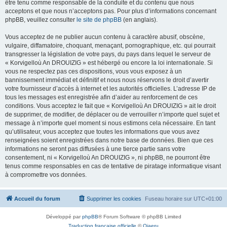
être tenu comme responsable de la conduite et du contenu que nous
acceptons et que nous n’acceptons pas. Pour plus d’informations concernant
phpBB, veuillez consulter
le site de phpBB
(en anglais).
Vous acceptez de ne publier aucun contenu à caractère abusif, obscène,
vulgaire, diffamatoire, choquant, menaçant, pornographique, etc. qui pourrait
transgresser la législation de votre pays, du pays dans lequel le serveur de
« Korvigelloù An DROUIZIG » est hébergé ou encore la loi internationale. Si
vous ne respectez pas ces dispositions, vous vous exposez à un
bannissement immédiat et définitif et nous nous réservons le droit d’avertir
votre fournisseur d’accès à internet et les autorités officielles. L’adresse IP de
tous les messages est enregistrée afin d’aider au renforcement de ces
conditions. Vous acceptez le fait que « Korvigelloù An DROUIZIG » ait le droit
de supprimer, de modifier, de déplacer ou de verrouiller n’importe quel sujet et
message à n’importe quel moment si nous estimons cela nécessaire. En tant
qu’utilisateur, vous acceptez que toutes les informations que vous avez
renseignées soient enregistrées dans notre base de données. Bien que ces
informations ne seront pas diffusées à une tierce partie sans votre
consentement, ni « Korvigelloù An DROUIZIG », ni phpBB, ne pourront être
tenus comme responsables en cas de tentative de piratage informatique visant
à compromettre vos données.
Accueil du forum
Supprimer les cookies
Fuseau horaire sur
UTC+01:00
Développé par
phpBB
® Forum Software © phpBB Limited
Traduction française officielle
©
Qiaeru