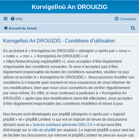
Korvigelloù An DROUIZIG
FAQ
Connexion
R
Accueil du forum
e
Korvigelloù An DROUIZIG - Conditions d’utilisation
c
h
En accédant à « Korvigelloù An DROUIZIG » (désigné ci-après par « nous »,
« notre », « nos », « Korvigelloù An DROUIZIG » et
e
« https://www.drouizig.org/phpBB3 »), vous acceptez d’être légalement
r
responsable des conditions suivantes. Si vous n’acceptez pas d’être
légalement responsable de toutes les conditions suivantes, veuillez ne pas
c
utiliser et accéder à « Korvigelloù An DROUIZIG ». Nous pouvons modifier ces
h
conditions à n’importe quel moment et nous essaierons de vous informer de
ces modifications, bien que nous vous conseillons de vérifier régulièrement
e
par vous-même. En effet, si vous continuez à participer à « Korvigelloù An
r
DROUIZIG » après que des modifications aient été effectuées, vous acceptez
d’être légalement responsable des conditions modifiées et mises à jour.
Nos forums sont développés par phpBB (désignés ci-après par « logiciel
phpBB » et « phpBB Limited ») qui est un logiciel de forum de discussions
déclaré sous la «
licence publique générale GNU 2.0
» et qui peut être
téléchargé sur
le site de phpBB
(en anglais). Le logiciel phpBB a pour seul but
de faciliter les discussions sur internet et phpBB Limited ne peut en aucun cas