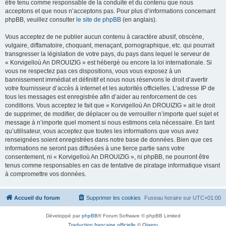
être tenu comme responsable de la conduite et du contenu que nous
acceptons et que nous n’acceptons pas. Pour plus d’informations concernant
phpBB, veuillez consulter
le site de phpBB
(en anglais).
Vous acceptez de ne publier aucun contenu à caractère abusif, obscène,
vulgaire, diffamatoire, choquant, menaçant, pornographique, etc. qui pourrait
transgresser la législation de votre pays, du pays dans lequel le serveur de
« Korvigelloù An DROUIZIG » est hébergé ou encore la loi internationale. Si
vous ne respectez pas ces dispositions, vous vous exposez à un
bannissement immédiat et définitif et nous nous réservons le droit d’avertir
votre fournisseur d’accès à internet et les autorités officielles. L’adresse IP de
tous les messages est enregistrée afin d’aider au renforcement de ces
conditions. Vous acceptez le fait que « Korvigelloù An DROUIZIG » ait le droit
de supprimer, de modifier, de déplacer ou de verrouiller n’importe quel sujet et
message à n’importe quel moment si nous estimons cela nécessaire. En tant
qu’utilisateur, vous acceptez que toutes les informations que vous avez
renseignées soient enregistrées dans notre base de données. Bien que ces
informations ne seront pas diffusées à une tierce partie sans votre
consentement, ni « Korvigelloù An DROUIZIG », ni phpBB, ne pourront être
tenus comme responsables en cas de tentative de piratage informatique visant
à compromettre vos données.
Accueil du forum
Supprimer les cookies
Fuseau horaire sur
UTC+01:00
Développé par
phpBB
® Forum Software © phpBB Limited
Traduction française officielle
©
Qiaeru