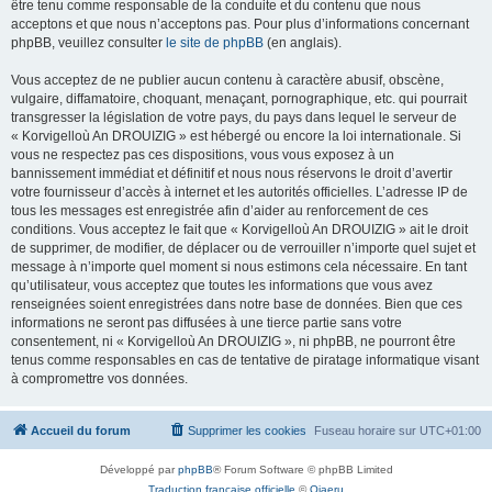
être tenu comme responsable de la conduite et du contenu que nous
acceptons et que nous n’acceptons pas. Pour plus d’informations concernant
phpBB, veuillez consulter
le site de phpBB
(en anglais).
Vous acceptez de ne publier aucun contenu à caractère abusif, obscène,
vulgaire, diffamatoire, choquant, menaçant, pornographique, etc. qui pourrait
transgresser la législation de votre pays, du pays dans lequel le serveur de
« Korvigelloù An DROUIZIG » est hébergé ou encore la loi internationale. Si
vous ne respectez pas ces dispositions, vous vous exposez à un
bannissement immédiat et définitif et nous nous réservons le droit d’avertir
votre fournisseur d’accès à internet et les autorités officielles. L’adresse IP de
tous les messages est enregistrée afin d’aider au renforcement de ces
conditions. Vous acceptez le fait que « Korvigelloù An DROUIZIG » ait le droit
de supprimer, de modifier, de déplacer ou de verrouiller n’importe quel sujet et
message à n’importe quel moment si nous estimons cela nécessaire. En tant
qu’utilisateur, vous acceptez que toutes les informations que vous avez
renseignées soient enregistrées dans notre base de données. Bien que ces
informations ne seront pas diffusées à une tierce partie sans votre
consentement, ni « Korvigelloù An DROUIZIG », ni phpBB, ne pourront être
tenus comme responsables en cas de tentative de piratage informatique visant
à compromettre vos données.
Accueil du forum
Supprimer les cookies
Fuseau horaire sur
UTC+01:00
Développé par
phpBB
® Forum Software © phpBB Limited
Traduction française officielle
©
Qiaeru