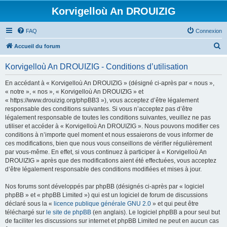
Korvigelloù An DROUIZIG
FAQ
Connexion
R
Accueil du forum
e
Korvigelloù An DROUIZIG - Conditions d’utilisation
c
h
En accédant à « Korvigelloù An DROUIZIG » (désigné ci-après par « nous »,
« notre », « nos », « Korvigelloù An DROUIZIG » et
e
« https://www.drouizig.org/phpBB3 »), vous acceptez d’être légalement
r
responsable des conditions suivantes. Si vous n’acceptez pas d’être
légalement responsable de toutes les conditions suivantes, veuillez ne pas
c
utiliser et accéder à « Korvigelloù An DROUIZIG ». Nous pouvons modifier ces
h
conditions à n’importe quel moment et nous essaierons de vous informer de
ces modifications, bien que nous vous conseillons de vérifier régulièrement
e
par vous-même. En effet, si vous continuez à participer à « Korvigelloù An
r
DROUIZIG » après que des modifications aient été effectuées, vous acceptez
d’être légalement responsable des conditions modifiées et mises à jour.
Nos forums sont développés par phpBB (désignés ci-après par « logiciel
phpBB » et « phpBB Limited ») qui est un logiciel de forum de discussions
déclaré sous la «
licence publique générale GNU 2.0
» et qui peut être
téléchargé sur
le site de phpBB
(en anglais). Le logiciel phpBB a pour seul but
de faciliter les discussions sur internet et phpBB Limited ne peut en aucun cas