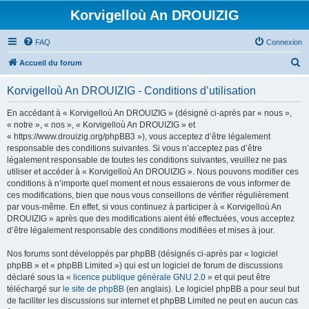
Korvigelloù An DROUIZIG
FAQ
Connexion
R
Accueil du forum
e
Korvigelloù An DROUIZIG - Conditions d’utilisation
c
h
En accédant à « Korvigelloù An DROUIZIG » (désigné ci-après par « nous »,
« notre », « nos », « Korvigelloù An DROUIZIG » et
e
« https://www.drouizig.org/phpBB3 »), vous acceptez d’être légalement
r
responsable des conditions suivantes. Si vous n’acceptez pas d’être
légalement responsable de toutes les conditions suivantes, veuillez ne pas
c
utiliser et accéder à « Korvigelloù An DROUIZIG ». Nous pouvons modifier ces
h
conditions à n’importe quel moment et nous essaierons de vous informer de
ces modifications, bien que nous vous conseillons de vérifier régulièrement
e
par vous-même. En effet, si vous continuez à participer à « Korvigelloù An
r
DROUIZIG » après que des modifications aient été effectuées, vous acceptez
d’être légalement responsable des conditions modifiées et mises à jour.
Nos forums sont développés par phpBB (désignés ci-après par « logiciel
phpBB » et « phpBB Limited ») qui est un logiciel de forum de discussions
déclaré sous la «
licence publique générale GNU 2.0
» et qui peut être
téléchargé sur
le site de phpBB
(en anglais). Le logiciel phpBB a pour seul but
de faciliter les discussions sur internet et phpBB Limited ne peut en aucun cas