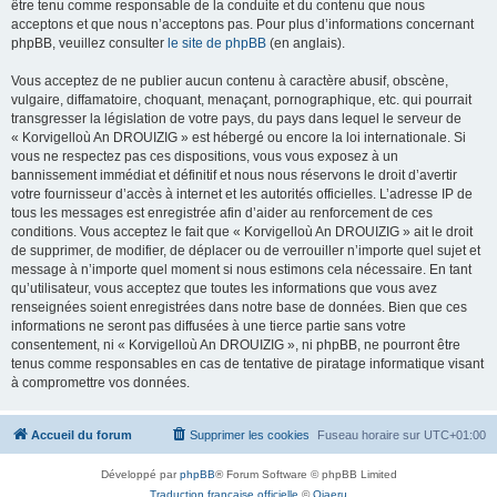
être tenu comme responsable de la conduite et du contenu que nous
acceptons et que nous n’acceptons pas. Pour plus d’informations concernant
phpBB, veuillez consulter
le site de phpBB
(en anglais).
Vous acceptez de ne publier aucun contenu à caractère abusif, obscène,
vulgaire, diffamatoire, choquant, menaçant, pornographique, etc. qui pourrait
transgresser la législation de votre pays, du pays dans lequel le serveur de
« Korvigelloù An DROUIZIG » est hébergé ou encore la loi internationale. Si
vous ne respectez pas ces dispositions, vous vous exposez à un
bannissement immédiat et définitif et nous nous réservons le droit d’avertir
votre fournisseur d’accès à internet et les autorités officielles. L’adresse IP de
tous les messages est enregistrée afin d’aider au renforcement de ces
conditions. Vous acceptez le fait que « Korvigelloù An DROUIZIG » ait le droit
de supprimer, de modifier, de déplacer ou de verrouiller n’importe quel sujet et
message à n’importe quel moment si nous estimons cela nécessaire. En tant
qu’utilisateur, vous acceptez que toutes les informations que vous avez
renseignées soient enregistrées dans notre base de données. Bien que ces
informations ne seront pas diffusées à une tierce partie sans votre
consentement, ni « Korvigelloù An DROUIZIG », ni phpBB, ne pourront être
tenus comme responsables en cas de tentative de piratage informatique visant
à compromettre vos données.
Accueil du forum
Supprimer les cookies
Fuseau horaire sur
UTC+01:00
Développé par
phpBB
® Forum Software © phpBB Limited
Traduction française officielle
©
Qiaeru