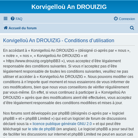
Korvigelloù An DROUIZIG
FAQ
Connexion
R
Accueil du forum
e
Korvigelloù An DROUIZIG - Conditions d’utilisation
c
h
En accédant à « Korvigelloù An DROUIZIG » (désigné ci-après par « nous »,
« notre », « nos », « Korvigelloù An DROUIZIG » et
e
« https://www.drouizig.org/phpBB3 »), vous acceptez d’être légalement
r
responsable des conditions suivantes. Si vous n’acceptez pas d’être
légalement responsable de toutes les conditions suivantes, veuillez ne pas
c
utiliser et accéder à « Korvigelloù An DROUIZIG ». Nous pouvons modifier ces
h
conditions à n’importe quel moment et nous essaierons de vous informer de
ces modifications, bien que nous vous conseillons de vérifier régulièrement
e
par vous-même. En effet, si vous continuez à participer à « Korvigelloù An
r
DROUIZIG » après que des modifications aient été effectuées, vous acceptez
d’être légalement responsable des conditions modifiées et mises à jour.
Nos forums sont développés par phpBB (désignés ci-après par « logiciel
phpBB » et « phpBB Limited ») qui est un logiciel de forum de discussions
déclaré sous la «
licence publique générale GNU 2.0
» et qui peut être
téléchargé sur
le site de phpBB
(en anglais). Le logiciel phpBB a pour seul but
de faciliter les discussions sur internet et phpBB Limited ne peut en aucun cas