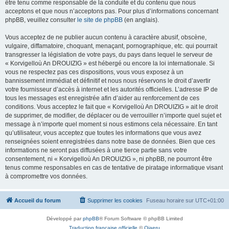
être tenu comme responsable de la conduite et du contenu que nous
acceptons et que nous n’acceptons pas. Pour plus d’informations concernant
phpBB, veuillez consulter
le site de phpBB
(en anglais).
Vous acceptez de ne publier aucun contenu à caractère abusif, obscène,
vulgaire, diffamatoire, choquant, menaçant, pornographique, etc. qui pourrait
transgresser la législation de votre pays, du pays dans lequel le serveur de
« Korvigelloù An DROUIZIG » est hébergé ou encore la loi internationale. Si
vous ne respectez pas ces dispositions, vous vous exposez à un
bannissement immédiat et définitif et nous nous réservons le droit d’avertir
votre fournisseur d’accès à internet et les autorités officielles. L’adresse IP de
tous les messages est enregistrée afin d’aider au renforcement de ces
conditions. Vous acceptez le fait que « Korvigelloù An DROUIZIG » ait le droit
de supprimer, de modifier, de déplacer ou de verrouiller n’importe quel sujet et
message à n’importe quel moment si nous estimons cela nécessaire. En tant
qu’utilisateur, vous acceptez que toutes les informations que vous avez
renseignées soient enregistrées dans notre base de données. Bien que ces
informations ne seront pas diffusées à une tierce partie sans votre
consentement, ni « Korvigelloù An DROUIZIG », ni phpBB, ne pourront être
tenus comme responsables en cas de tentative de piratage informatique visant
à compromettre vos données.
Accueil du forum
Supprimer les cookies
Fuseau horaire sur
UTC+01:00
Développé par
phpBB
® Forum Software © phpBB Limited
Traduction française officielle
©
Qiaeru