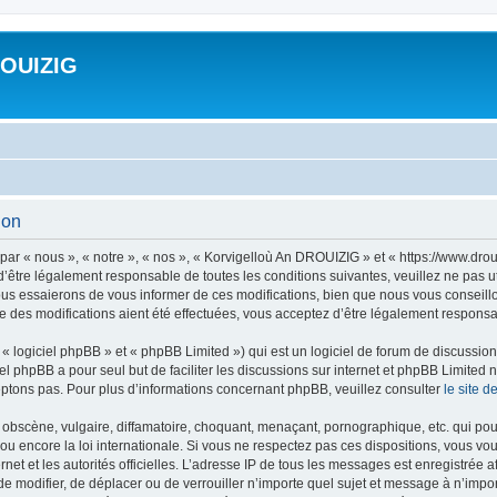
ROUIZIG
ion
ar « nous », « notre », « nos », « Korvigelloù An DROUIZIG » et « https://www.dro
’être légalement responsable de toutes les conditions suivantes, veuillez ne pas u
us essaierons de vous informer de ces modifications, bien que nous vous conseillon
 des modifications aient été effectuées, vous acceptez d’être légalement responsab
 logiciel phpBB » et « phpBB Limited ») qui est un logiciel de forum de discussio
iel phpBB a pour seul but de faciliter les discussions sur internet et phpBB Limit
ptons pas. Pour plus d’informations concernant phpBB, veuillez consulter
le site 
obscène, vulgaire, diffamatoire, choquant, menaçant, pornographique, etc. qui pourr
u encore la loi internationale. Si vous ne respectez pas ces dispositions, vous vo
ernet et les autorités officielles. L’adresse IP de tous les messages est enregistrée
 de modifier, de déplacer ou de verrouiller n’importe quel sujet et message à n’imp