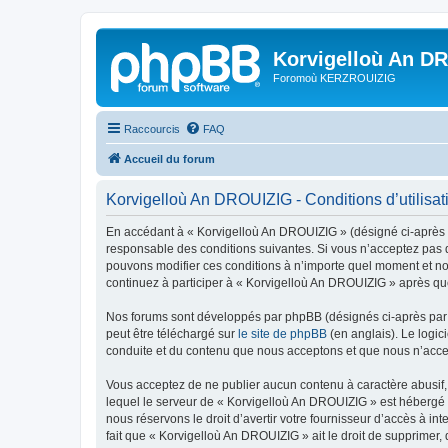
Korvigelloù An D
Foromoù KERZROUIZIG
Raccourcis
FAQ
Accueil du forum
Korvigelloù An DROUIZIG - Conditions d’utilisat
En accédant à « Korvigelloù An DROUIZIG » (désigné ci-après p
responsable des conditions suivantes. Si vous n’acceptez pas d
pouvons modifier ces conditions à n’importe quel moment et no
continuez à participer à « Korvigelloù An DROUIZIG » après que
Nos forums sont développés par phpBB (désignés ci-après par «
peut être téléchargé sur
le site de phpBB
(en anglais). Le logic
conduite et du contenu que nous acceptons et que nous n’acce
Vous acceptez de ne publier aucun contenu à caractère abusif, 
lequel le serveur de « Korvigelloù An DROUIZIG » est hébergé o
nous réservons le droit d’avertir votre fournisseur d’accès à int
fait que « Korvigelloù An DROUIZIG » ait le droit de supprimer,