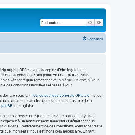
Rechercher
Recherche avancé
Connexion
uizig.org/phpBB3 »), vous acceptez d’être légalement
tiliser et accéder à « Korvigelloù An DROUIZIG ». Nous
s de vérifier régulièrement par vous-même. En effet, si vous
le des conditions modifiées et mises à jour.
ns déclaré sous la «
licence publique générale GNU 2.0
» et qui
ed ne peut en aucun cas être tenu comme responsable de la
de phpBB
(en anglais).
ait transgresser la législation de votre pays, du pays dans
us exposez à un bannissement immédiat et définitif et nous
 afin d’aider au renforcement de ces conditions. Vous acceptez le
orte quel moment si nous estimons cela nécessaire. En tant