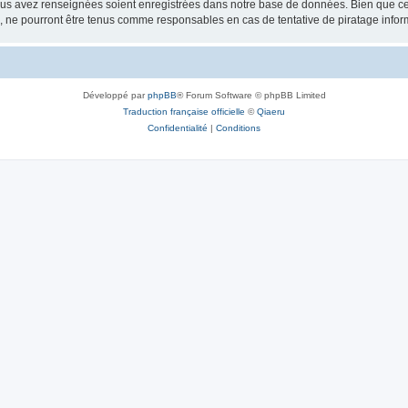
vous avez renseignées soient enregistrées dans notre base de données. Bien que ces
, ne pourront être tenus comme responsables en cas de tentative de piratage info
Développé par
phpBB
® Forum Software © phpBB Limited
Traduction française officielle
©
Qiaeru
Confidentialité
|
Conditions