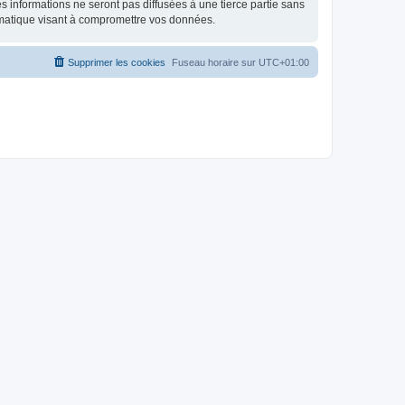
 informations ne seront pas diffusées à une tierce partie sans
rmatique visant à compromettre vos données.
Supprimer les cookies
Fuseau horaire sur
UTC+01:00