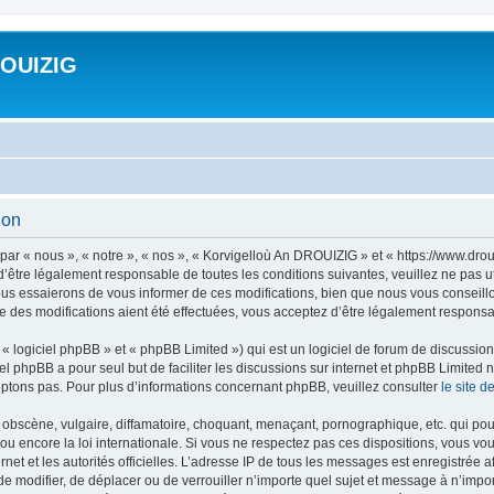
ROUIZIG
ion
ar « nous », « notre », « nos », « Korvigelloù An DROUIZIG » et « https://www.dro
’être légalement responsable de toutes les conditions suivantes, veuillez ne pas u
us essaierons de vous informer de ces modifications, bien que nous vous conseillon
 des modifications aient été effectuées, vous acceptez d’être légalement responsab
 logiciel phpBB » et « phpBB Limited ») qui est un logiciel de forum de discussio
iel phpBB a pour seul but de faciliter les discussions sur internet et phpBB Limit
ptons pas. Pour plus d’informations concernant phpBB, veuillez consulter
le site 
obscène, vulgaire, diffamatoire, choquant, menaçant, pornographique, etc. qui pourr
u encore la loi internationale. Si vous ne respectez pas ces dispositions, vous vo
ernet et les autorités officielles. L’adresse IP de tous les messages est enregistrée
 de modifier, de déplacer ou de verrouiller n’importe quel sujet et message à n’imp