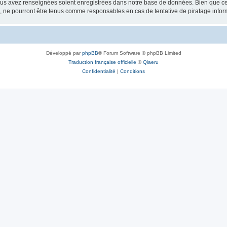
vous avez renseignées soient enregistrées dans notre base de données. Bien que ces
, ne pourront être tenus comme responsables en cas de tentative de piratage info
Développé par
phpBB
® Forum Software © phpBB Limited
Traduction française officielle
©
Qiaeru
Confidentialité
|
Conditions