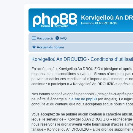
Korvigelloù An D
Foromoù KERZROUIZIG
Raccourcis
FAQ
Accueil du forum
Korvigelloù An DROUIZIG - Conditions d’utilisat
En accédant à « Korvigelloù An DROUIZIG » (désigné ci-après p
responsable des conditions suivantes. Si vous n’acceptez pas d
pouvons modifier ces conditions à n’importe quel moment et no
continuez à participer à « Korvigelloù An DROUIZIG » après que
Nos forums sont développés par phpBB (désignés ci-après par «
peut être téléchargé sur
le site de phpBB
(en anglais). Le logic
conduite et du contenu que nous acceptons et que nous n’acce
Vous acceptez de ne publier aucun contenu à caractère abusif, 
lequel le serveur de « Korvigelloù An DROUIZIG » est hébergé o
nous réservons le droit d’avertir votre fournisseur d’accès à int
fait que « Korvigelloù An DROUIZIG » ait le droit de supprimer,