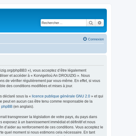
Rechercher
Recherche avancé
Connexion
uizig.org/phpBB3 »), vous acceptez d’être légalement
tiliser et accéder à « Korvigelloù An DROUIZIG ». Nous
s de vérifier régulièrement par vous-même. En effet, si vous
le des conditions modifiées et mises à jour.
ns déclaré sous la «
licence publique générale GNU 2.0
» et qui
ed ne peut en aucun cas être tenu comme responsable de la
de phpBB
(en anglais).
ait transgresser la législation de votre pays, du pays dans
us exposez à un bannissement immédiat et définitif et nous
 afin d’aider au renforcement de ces conditions. Vous acceptez le
orte quel moment si nous estimons cela nécessaire. En tant