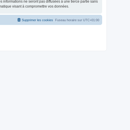
 informations ne seront pas diffusées à une tierce partie sans
rmatique visant à compromettre vos données.
Supprimer les cookies
Fuseau horaire sur
UTC+01:00