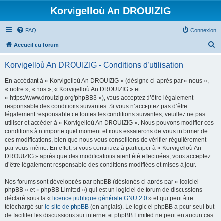
Korvigelloù An DROUIZIG
FAQ
Connexion
R
Accueil du forum
e
Korvigelloù An DROUIZIG - Conditions d’utilisation
c
h
En accédant à « Korvigelloù An DROUIZIG » (désigné ci-après par « nous »,
« notre », « nos », « Korvigelloù An DROUIZIG » et
e
« https://www.drouizig.org/phpBB3 »), vous acceptez d’être légalement
r
responsable des conditions suivantes. Si vous n’acceptez pas d’être
légalement responsable de toutes les conditions suivantes, veuillez ne pas
c
utiliser et accéder à « Korvigelloù An DROUIZIG ». Nous pouvons modifier ces
h
conditions à n’importe quel moment et nous essaierons de vous informer de
ces modifications, bien que nous vous conseillons de vérifier régulièrement
e
par vous-même. En effet, si vous continuez à participer à « Korvigelloù An
r
DROUIZIG » après que des modifications aient été effectuées, vous acceptez
d’être légalement responsable des conditions modifiées et mises à jour.
Nos forums sont développés par phpBB (désignés ci-après par « logiciel
phpBB » et « phpBB Limited ») qui est un logiciel de forum de discussions
déclaré sous la «
licence publique générale GNU 2.0
» et qui peut être
téléchargé sur
le site de phpBB
(en anglais). Le logiciel phpBB a pour seul but
de faciliter les discussions sur internet et phpBB Limited ne peut en aucun cas