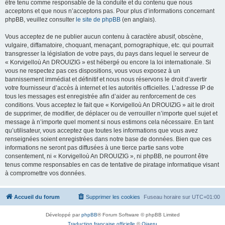
être tenu comme responsable de la conduite et du contenu que nous
acceptons et que nous n’acceptons pas. Pour plus d’informations concernant
phpBB, veuillez consulter
le site de phpBB
(en anglais).
Vous acceptez de ne publier aucun contenu à caractère abusif, obscène,
vulgaire, diffamatoire, choquant, menaçant, pornographique, etc. qui pourrait
transgresser la législation de votre pays, du pays dans lequel le serveur de
« Korvigelloù An DROUIZIG » est hébergé ou encore la loi internationale. Si
vous ne respectez pas ces dispositions, vous vous exposez à un
bannissement immédiat et définitif et nous nous réservons le droit d’avertir
votre fournisseur d’accès à internet et les autorités officielles. L’adresse IP de
tous les messages est enregistrée afin d’aider au renforcement de ces
conditions. Vous acceptez le fait que « Korvigelloù An DROUIZIG » ait le droit
de supprimer, de modifier, de déplacer ou de verrouiller n’importe quel sujet et
message à n’importe quel moment si nous estimons cela nécessaire. En tant
qu’utilisateur, vous acceptez que toutes les informations que vous avez
renseignées soient enregistrées dans notre base de données. Bien que ces
informations ne seront pas diffusées à une tierce partie sans votre
consentement, ni « Korvigelloù An DROUIZIG », ni phpBB, ne pourront être
tenus comme responsables en cas de tentative de piratage informatique visant
à compromettre vos données.
Accueil du forum
Supprimer les cookies
Fuseau horaire sur
UTC+01:00
Développé par
phpBB
® Forum Software © phpBB Limited
Traduction française officielle
©
Qiaeru